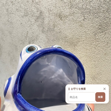
×
↕ お守りを検索
検索