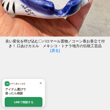
良い変化を呼び込む〇パロマール置物／コーン香お香立て付
き！ 口あけカエル メキシコ・トナラ地方の伝統工芸品
[戻る]
×
お守り屋さん本店
LINE
アイテム選びで
迷ったら相談
LINEで相談する