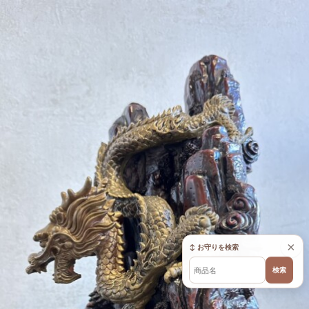
×
↕ お守りを検索
検索