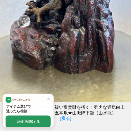
×
お守り屋さん本店
LINE
アイテム選びで
これぞ最高峰！！邪気を祓い富貴財を招く！強力な運気向上
迷ったら相談
力！【権威の象徴】五本爪★山脈降下龍（山水龍）
[戻る]
LINEで相談する