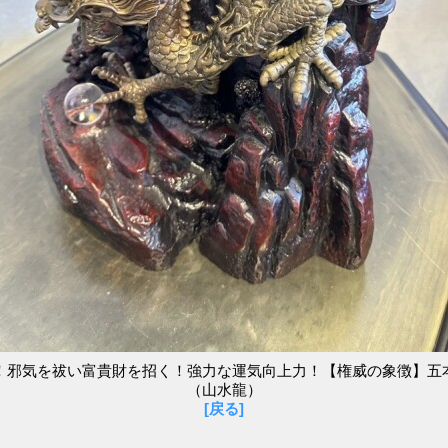
！邪気を祓い富貴財を招く！強力な運気向上力！【権威の象徴】五
（山水龍）
[戻る]