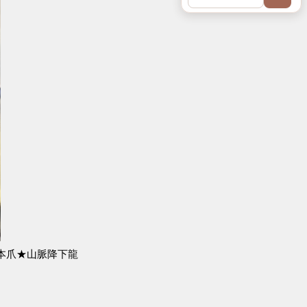
本爪★山脈降下龍