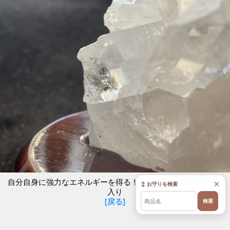
自分自身に強力なエネルギーを得る！神秘の天然水晶群 B 虹
×
↕ お守りを検索
入り
[戻る]
検索