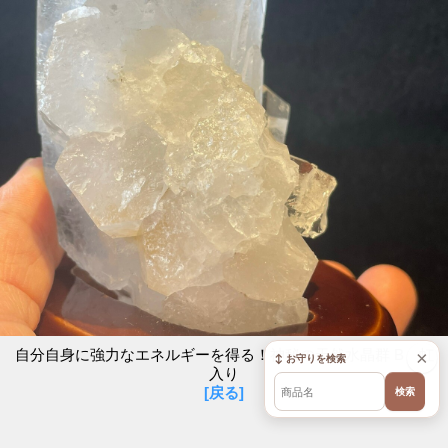
自分自身に強力なエネルギーを得る！神秘の天然水晶群 B 虹
×
↕ お守りを検索
入り
[戻る]
検索