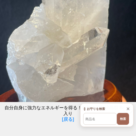
自分自身に強力なエネルギーを得る！神秘の天然水晶群 B 虹
×
↕ お守りを検索
入り
[戻る]
検索