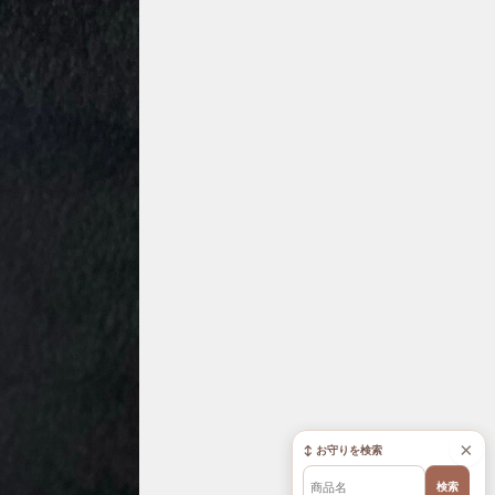
×
↕ お守りを検索
検索