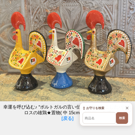
幸運を呼び込む♪ “ポルトガルの言い伝え”奇跡を起こしたバルセ
×
↕ お守りを検索
ロスの雄鶏★置物( 中 15cm )イエロー-金運
[戻る]
検索