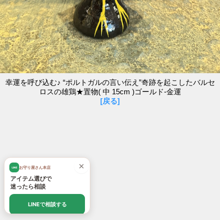
幸運を呼び込む♪ “ポルトガルの言い伝え”奇跡を起こしたバルセ
ロスの雄鶏★置物( 中 15cm )ゴールド-金運
[戻る]
×
お守り屋さん本店
LINE
アイテム選びで
迷ったら相談
LINEで相談する