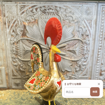
×
↕ お守りを検索
検索