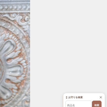
×
↕ お守りを検索
検索