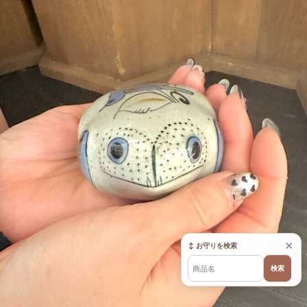
×
↕ お守りを検索
検索