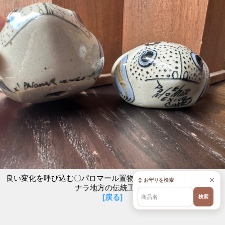
良い変化を呼び込む〇パロマール置物 カエル青 メキシコ・ト
×
↕ お守りを検索
ナラ地方の伝統工芸品
[戻る]
検索