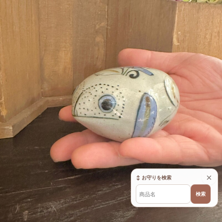
×
↕ お守りを検索
検索