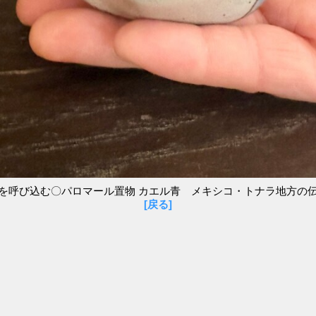
を呼び込む〇パロマール置物 カエル青 メキシコ・トナラ地方の
[戻る]