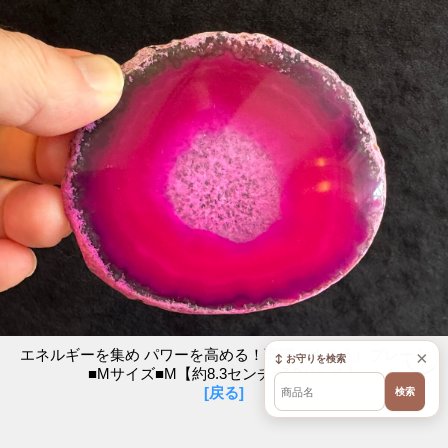
エネルギーを集め パワーを高める！瑪瑙（めのう）プレート
×
↕ お守りを検索
■Mサイズ■M【約8.3センチ×7.2センチ】
[戻る]
検索