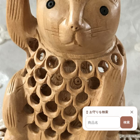
×
↕ お守りを検索
検索