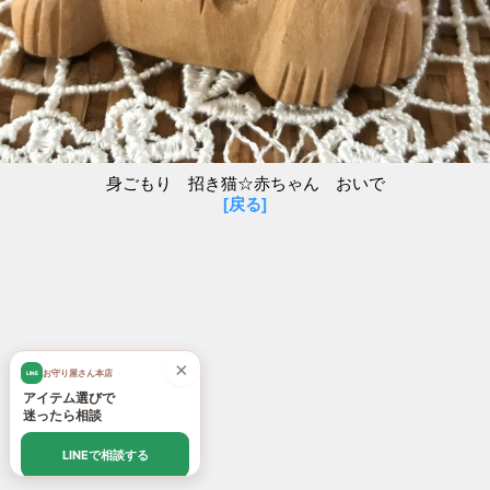
身ごもり 招き猫☆赤ちゃん おいで
[戻る]
×
お守り屋さん本店
LINE
アイテム選びで
迷ったら相談
LINEで相談する