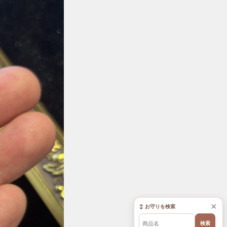
×
↕ お守りを検索
検索