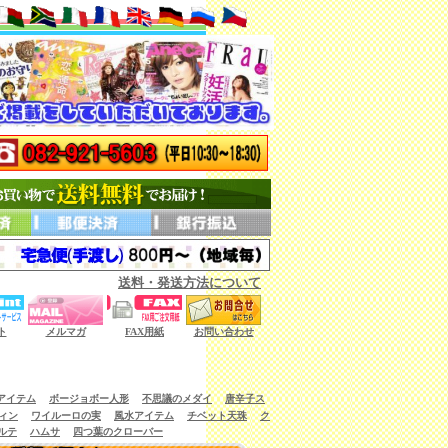
送料・発送方法について
ない商品もございます。）
ト
メルマガ
FAX用紙
お問い合わせ
アイテム
ボージョボー人形
不思議のメダイ
唐辛子ス
ィン
ワイルーロの実
風水アイテム
チベット天珠
ク
ルテ
ハムサ
四つ葉のクローバー