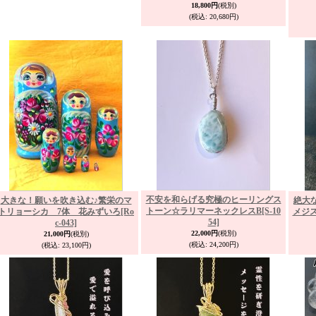
18,800円
(税別)
(税込
:
20,680円)
不安を和らげる究極のヒーリングス
大きな！願いを吹き込む♪繁栄のマ
絶大
トーン☆ラリマーネックレスB
[S-10
トリョーシカ 7体 花みずいろ
[Ro
メジ
54]
c-043]
22,000円
(税別)
21,000円
(税別)
(税込
:
24,200円)
(税込
:
23,100円)