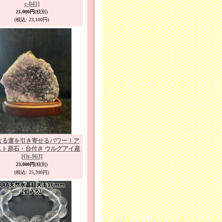
c-041]
21,000円
(税別)
(税込
:
23,100円)
なる運を引き寄せるパワー！ア
スト原石・台付き ウルグアイ産
[Ot-963]
23,000円
(税別)
(税込
:
25,300円)