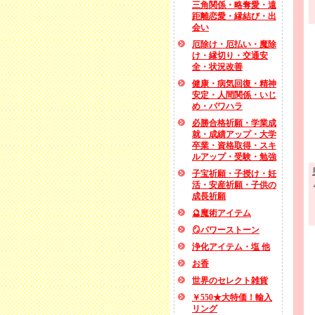
三角関係・略奪愛・遠
距離恋愛・縁結び・出
会い
厄除け・厄払い・魔除
け・縁切り・交通安
全・状況改善
健康・病気回復・精神
安定・人間関係・いじ
め・パワハラ
必勝合格祈願・学業成
就・成績アップ・大学
卒業・資格取得・スキ
ルアップ・受験・勉強
子宝祈願・子授け・妊
活・安産祈願・子供の
成長祈願
🔮魔術アイテム
🪞パワーストーン
浄化アイテム・塩 他
お香
世界のセレクト雑貨
￥550★大特価！輸入
リング