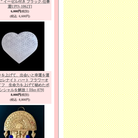
” イーゼル付き ブラック-仕事
運UP
[S-1062T]
6,000円
(税別)
(税込
:
6,600円)
ラを上げて、出会いと幸運を運
セレナイト ハート フラワーオ
イフ 生命力を上げて秘めたポ
ンシャルを解放！
[Her-079]
8,000円
(税別)
(税込
:
8,800円)