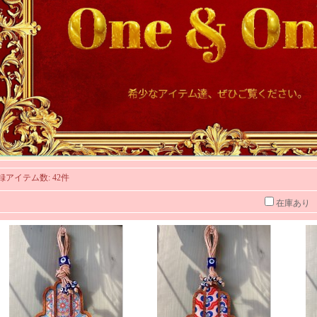
録アイテム数
:
42件
在庫あり