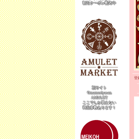
割引クーポン配布中
登
別サイト
Omamoriyasan
AMULET
ここでしか買えない
商品多数あります！