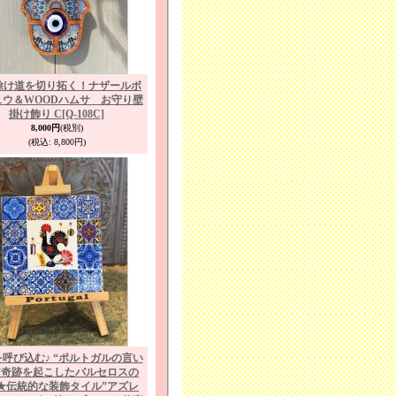
除け道を切り拓く！ナザールボ
ュウ＆WOODハムサ お守り壁
掛け飾り C
[Q-108C]
8,000円
(税別)
(税込
:
8,800円)
呼び込む♪ “ポルトガルの言い
”奇跡を起こしたバルセロスの
★伝統的な装飾タイル”アズレ