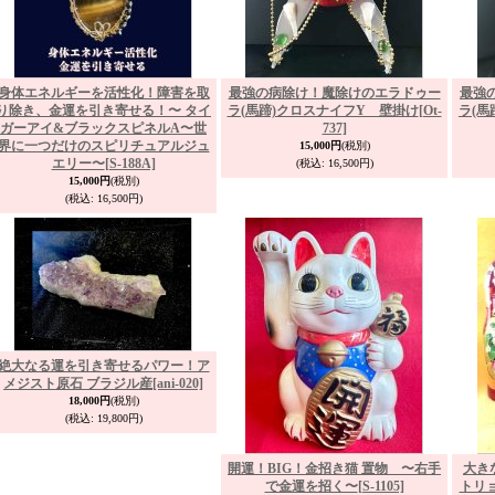
身体エネルギーを活性化！障害を取
最強の病除け！魔除けのエラドゥー
最強
り除き、金運を引き寄せる！〜 タイ
ラ(馬蹄)クロスナイフY 壁掛け
[Ot-
ラ(馬
ガーアイ&ブラックスピネルA〜世
737]
界に一つだけのスピリチュアルジュ
15,000円
(税別)
エリー〜
[S-188A]
(税込
:
16,500円)
15,000円
(税別)
(税込
:
16,500円)
絶大なる運を引き寄せるパワー！ア
メジスト原石 ブラジル産
[ani-020]
18,000円
(税別)
(税込
:
19,800円)
開運！BIG！金招き猫 置物 〜右手
大き
で金運を招く〜
[S-1105]
トリ