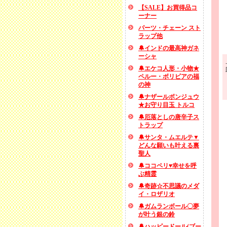
【SALE】お買得品コ
ーナー
パーツ・チェーン スト
ラップ他
🔔インドの最高神ガネ
ーシャ
🔔エケコ人形・小物★
ペルー・ボリビアの福
の神
🔔ナザールボンジュウ
★お守り目玉 トルコ
🔔厄落としの唐辛子ス
トラップ
🔔サンタ・ムエルテ▼
どんな願いも叶える裏
聖人
🔔ココペリ♥幸せを呼
ぶ精霊
🔔奇跡☆不思議のメダ
イ・ロザリオ
🔔ガムランボール〇夢
が叶う銀の鈴
🔔ハッピードール(ブー