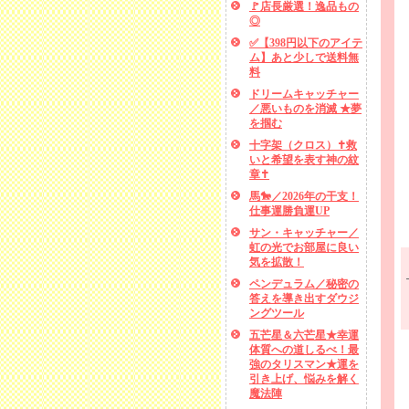
🚩店長厳選！逸品もの
◎
✅【398円以下のアイテ
ム】あと少しで送料無
料
ドリームキャッチャー
／悪いものを消滅 ★夢
を掴む
十字架（クロス）✝救
いと希望を表す神の紋
章✝
馬🐎／2026年の干支！
仕事運勝負運UP
サン・キャッチャー／
虹の光でお部屋に良い
気を拡散！
ペンデュラム／秘密の
答えを導き出すダウジ
ングツール
五芒星＆六芒星★幸運
体質への道しるべ！最
強のタリスマン★運を
引き上げ、悩みを解く
魔法陣