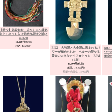
【希少】化殺好転！凶から吉へ運気
向上！ネット入り天然水晶浄化球
[A
sa-029]
12,000円
(税別)
(税込
:
13,200円)
BIG! 大強運と大金運に恵まれるパ
BIG
ワーが秘められた ペルーの聖なる
ワー
黄金の大きなナイフ★トゥミ R
[Al
黄金
e-156]
13,000円
(税別)
(税込
:
14,300円)
希望小売価格
:
15,000円