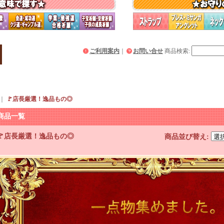
ご利用案内
｜
お問い合せ
商品検索
:
｜
🚩店長厳選！逸品もの◎
商品一覧
🚩店長厳選！逸品もの◎
商品並び替え
: