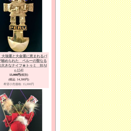
! 大強運と大金運に恵まれるパ
が秘められた ペルーの聖なる
の大きなナイフ★トゥミ B
[Al
e-154]
13,000円
(税別)
(税込
:
14,300円)
希望小売価格
:
15,000円