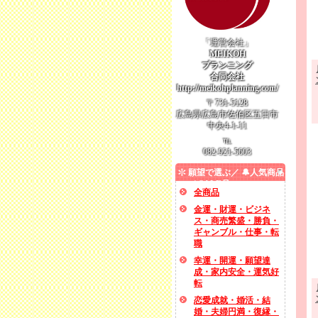
「運営会社」
MEIKOH
プランニング
合同会社
http://meikohplanning.com/
〒731-5128
広島県広島市佐伯区五日市
中央4-1-11
℡
082-921-5603
願望で選ぶ／ 🔔人気商品
／ SALE品
全商品
金運・財運・ビジネ
ス・商売繁盛・勝負・
ギャンブル・仕事・転
職
幸運・開運・願望達
成・家内安全・運気好
転
恋愛成就・婚活・結
婚・夫婦円満・復縁・