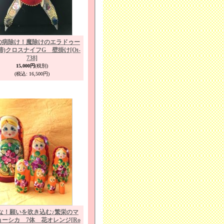
の病除け！魔除けのエラドゥー
蹄)クロスナイフG 壁掛け
[Ot-
738]
15,000円
(税別)
(税込
:
16,500円)
な！願いを吹き込む♪繁栄のマ
ョーシカ 7体 花オレンジ
[Ro