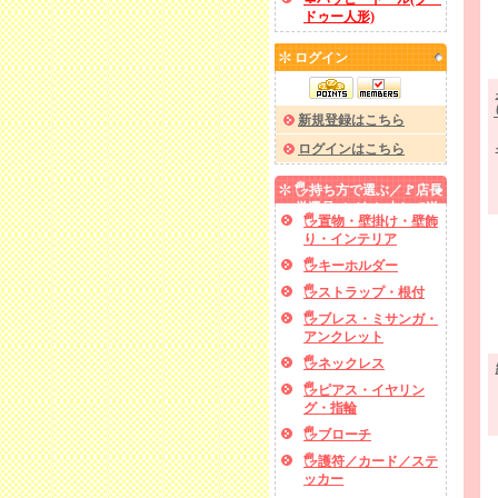
ドゥー人形)
ログイン
新規登録はこちら
ログインはこちら
🖐️持ち方で選ぶ／🚩店長
厳選品／✅あと少しで送
🖐️置物・壁掛け・壁飾
料無料
り・インテリア
🖐️キーホルダー
🖐️ストラップ・根付
🖐️ブレス・ミサンガ・
アンクレット
🖐️ネックレス
🖐️ピアス・イヤリン
グ・指輪
🖐️ブローチ
🖐️護符／カード／ステ
ッカー