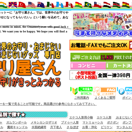
モットーに「お守り屋さん」では、世界中のお守りや
幸せになってもらいたい』という願いを込めて。あな
is motto in mind, the Omamoriyasan sells good luck c
. We want you to be happy. We hope you will find a
（商品サイズによっては小型宅配便が利用出来
ご利用案内
よくあるご質問
ポイン
とが可能です。商品選びの参考になさってみて下さい。
エケコ人形用小物
エケコ人形
おまじない
ャ
ガムランボール
メキシカンロザリオ
ブドゥー人形
マトリョーシカ
ポクポン
ボンフ
イル
魔術キャンドル
水面絶縁符
月下老人
さるぼぼ
お香・浄化
ビリケン
サンタムエ