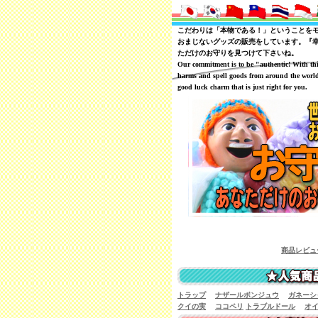
こだわりは「本物である！」ということを
おまじないグッズの販売をしています。『
ただけのお守りを見つけて下さいね。
Our commitment is to be "authentic! With th
harms and spell goods from around the world
good luck charm that is just right for you.
商品レビューを一覧で見るこ
トラップ
ナザールボンジュウ
ガネーシ
クイの実
ココペリ
トラブルドール
オ