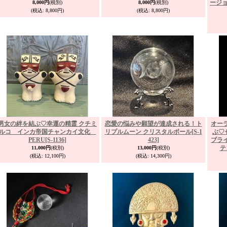
ージョ
8,000円
(税別)
8,000円
(税別)
(税込
:
8,800円)
(税込
:
8,800円)
男女の絆を結ぶ♡幸運の精霊 クチミ
恋愛の悩みや願望が達成される！ト
オー
ルコ インカ帝国チャンカイ文化
リプルムーン クリスタルボール
[S-1
ぶ♡
PERU
[S-1136]
423]
ブラ
テ
11,000円
(税別)
13,000円
(税別)
(税込
:
12,100円)
(税込
:
14,300円)