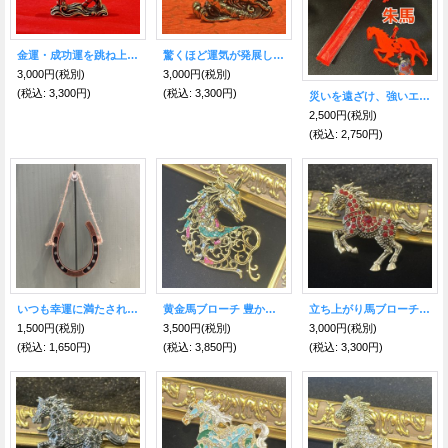
金運・成功運を跳ね上げる！【古銭馬】真鍮製 商売繫盛・出世・あらゆる勝負事のお守り【2026年の干支】
驚くほど運気が発展しウマくいく！三連馬・真鍮製【2026年の干支】
3,000円
(税別)
3,000円
(税別)
(税込
:
3,300円)
(税込
:
3,300円)
災いを遠ざけ、強いエネルギーと良縁を招く！朱馬飾り
2,500円
(税別)
(税込
:
2,750円)
いつも幸運に満たされる♪燻し馬蹄飾り
黄金馬ブローチ 豊かさ・成功・富を得る力が飛躍！ヴィンテージ風【2026年の干支】
立ち上がり馬ブローチ ゴールド赤 豊かさ・成功・富を得る力が飛躍！【2026年の干支】
1,500円
(税別)
3,500円
(税別)
3,000円
(税別)
(税込
:
1,650円)
(税込
:
3,850円)
(税込
:
3,300円)