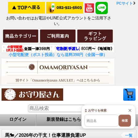
PCサイト
お問い合わせはお電話やLINE公式アカウントをご活用下さ
い。
小型宅配便（ポスト投函）なら送料398円（全国一律）
×
↕ お守りを検索
ログイン
新規登録はこちら
お問い合せ
検索
馬🐎／2026年の干支！仕事運勝負運UP
一覧