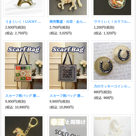
うまくいく！LUCKY HORSE 様々な幸運をもたらす🐎木馬キーホルダー ゴールド
商売繫盛・出世・あらゆる勝負事のお守り【馬】クリアジルコニアキーホルダー【2026年の干支】
ウマくいく！カラフル馬メダル型キーホルダー
2,500円
(税別)
2,750円
(税別)
1,200円
(税別)
(税込
:
2,750円)
(税込
:
3,025円)
(税込
:
1,320円)
力のラッキーコイン☆馬蹄 2個セット
880円
(税別)
スカーフ柄バッグ 勝負事・仕事運のお守りラッキーホース(馬)バッグ／ネイビー【2026年の干支】
スカーフ柄バッグ 勝負事・仕事運のお守りラッキーホース(馬)／ブラック【2026年の干支】
(税込
:
968円)
9,900円
(税別)
9,900円
(税別)
(税込
:
10,890円)
(税込
:
10,890円)