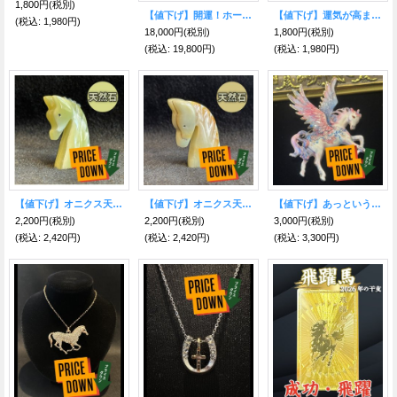
1,800円
(税別)
【値下げ】開運！ホースヘッド・クラシックステッキ 馬・杖
【値下げ】運気が高まりウマくいく！ 人生の飛躍を願う 飛躍馬プレートライト
(税込
:
1,980円)
18,000円
(税別)
1,800円
(税別)
(税込
:
19,800円)
(税込
:
1,980円)
【値下げ】オニクス天然石 護られる！魔除けの馬置物 ビジュー【2026年の干支】
【値下げ】オニクス天然石 護られる！魔除けの馬置物【2026年の干支】
【値下げ】あっという間にウマくいく！天馬（ペガサス）ブローチ陶器風パステル【2026年の干支】
2,200円
(税別)
2,200円
(税別)
3,000円
(税別)
(税込
:
2,420円)
(税込
:
2,420円)
(税込
:
3,300円)