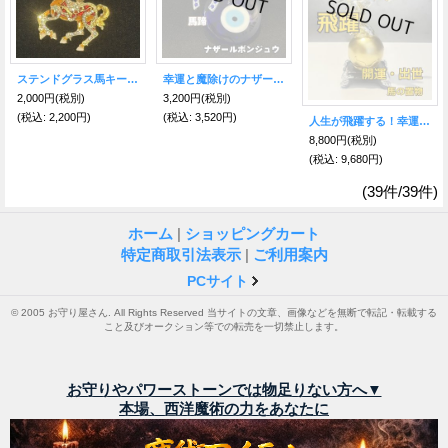
ステンドグラス馬キーホルダー 豊かさ・成功・富を得る力が飛躍！オレンジ【2026年の干支】
幸運と魔除けのナザールボンジュウキーホルダー馬蹄付き
2,000円
(税別)
3,200円
(税別)
(税込
:
2,200円)
(税込
:
3,520円)
人生が飛躍する！幸運や成功を最大限に高め、財運を力強く伸ばす！黄金 飛躍馬 置物 【2026年の干支】
8,800円
(税別)
(税込
:
9,680円)
(39件/39件)
ホーム
|
ショッピングカート
特定商取引法表示
|
ご利用案内
PCサイト
© 2005 お守り屋さん. All Rights Reserved 当サイトの文章、画像などを無断で転記・転載する
こと及びオークション等での転売を一切禁止します。
お守りやパワーストーンでは物足りない方へ▼
本場、西洋魔術の力をあなたに