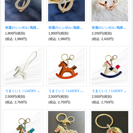
幸運のシンボル♪馬蹄（シルバー）スカーフリング
幸運のシンボル♪馬蹄（ゴールド）スカーフリング
幸運のシンボル♪馬蹄リング★ピンクゴールド
1,800円
(税別)
1,800円
(税別)
2,200円
(税別)
(税込
:
1,980円)
(税込
:
1,980円)
(税込
:
2,420円)
うまくいく！LUCKY Leather horse 様々な幸運をもたらす🐴チャーム WHITE
うまくいく！LUCKY HORSE 様々な幸運をもたらす🐎木馬キーホルダー ブラウン
うまくいく！LUCKY HORSE 様々な幸運をもたらす🐎木馬キーホルダー ホワイト
2,500円
(税別)
2,500円
(税別)
2,500円
(税別)
(税込
:
2,750円)
(税込
:
2,750円)
(税込
:
2,750円)