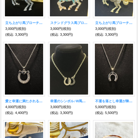
立ち上がり馬ブローチ シルバー黒 豊かさ・成功・富を得る力が飛躍！【2026年の干支】
ステンドグラス馬ブローチ 豊かさ・成功・富を得る力が飛躍！ブルー【2026年の干支】
立ち上がり馬ブローチ 豊かさ・成功・富を得る力が飛躍！【2026年の干支】
3,000円
(税別)
3,000円
(税別)
3,000円
(税別)
(税込
:
3,300円)
(税込
:
3,300円)
(税込
:
3,300円)
幸運のシンボル♪W馬蹄ネックレス
愛と幸運に満たされる♥馬蹄ネックレス シルバー♡ハート付き♡
不運を落とし幸運が降り注ぐ♪下向き馬蹄ネックレス☆シルバー
3,000円
(税別)
4,000円
(税別)
5,000円
(税別)
(税込
:
3,300円)
(税込
:
4,400円)
(税込
:
5,500円)