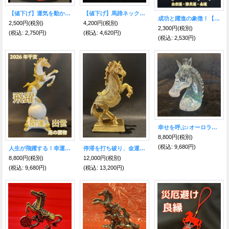
【値下げ】運気を動かし幸運を呼び込む♪馬ジルコニアネックレス【2026年の干支】
【値下げ】馬蹄ネックレス シルバー +クロス（十字架）付き+
成功と躍進の象徴！【飛躍馬】護符 ビジネス出世運・勝負運・金運のお守り【2026年の干支】
2,500円
(税別)
4,200円
(税別)
2,300円
(税別)
(税込
:
2,750円)
(税込
:
4,620円)
(税込
:
2,530円)
幸せを呼ぶ♪オーロラ★ラッキーホース スターボトル
8,800円
(税別)
(税込
:
9,680円)
人生が飛躍する！幸運や成功を最大限に高め、財運を力強く伸ばす！黄金 飛躍白馬 置物 【2026年の干支】
停滞を打ち破り、金運を勢いよく押し上げる！ラッキーホース ゴールデン【飛躍・推進力・勝利】
8,800円
(税別)
12,000円
(税別)
(税込
:
9,680円)
(税込
:
13,200円)