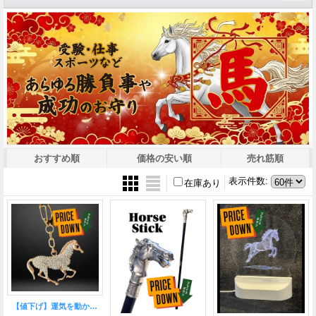
おすすめ順
価格の安い順
売れ筋順
表示件数
:
在庫あり
【値下げ】運気を動かし幸運を呼び込む♪馬ジルコニアKH【2026年の干支】