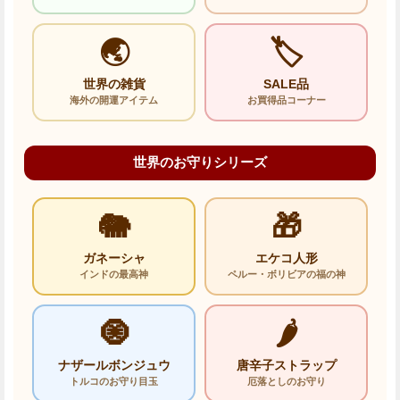
🌏
🏷️
世界の雑貨
SALE品
海外の開運アイテム
お買得品コーナー
世界のお守りシリーズ
🐘
🎁
ガネーシャ
エケコ人形
インドの最高神
ペルー・ボリビアの福の神
🧿
🌶️
ナザールボンジュウ
唐辛子ストラップ
トルコのお守り目玉
厄落としのお守り