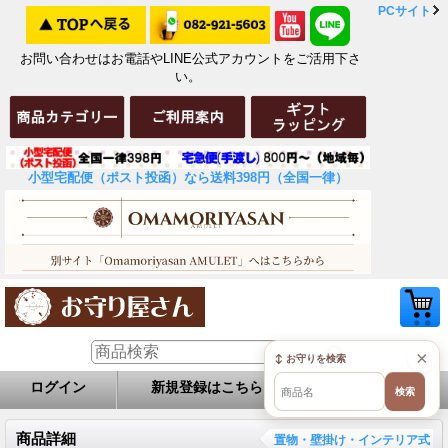
PCサイト
お問い合わせはお電話やLINE公式アカウントをご活用下さ
い。
小型宅配便（ポスト投函）なら送料398円（全国一律）
×
↕ お守りを検索
ログイン
新規登録はこちら
お問い合せ
検索
商品詳細
置物・壁掛け・インテリア式