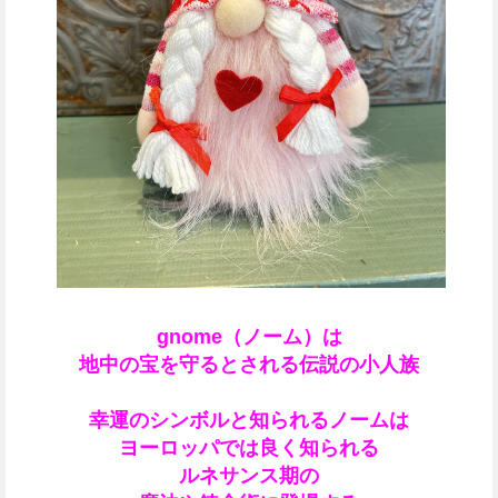
gnome（ノーム）は
地中の宝を守るとされる伝説の
小人族
幸運のシンボルと知られる
ノームは
ヨーロッパでは良く知られる
ルネサンス期の