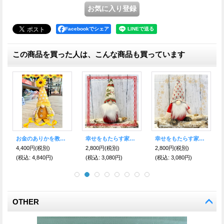
Facebookでシェア
この商品を買った人は、こんな商品も買っています
お金のありかを教えてくれる！宝物の守護者 伝説の妖精gnome（ノーム）オータムお座りおさげB
お金のありかを教えてくれる！宝物の守護者 伝説の妖精gnome（ノーム）ぱすてるうさぎ ライトグリーン吊り下げ
幸福を届ける♪ ケルトの伝説 シャムロック・レプラコーン とんがり おさげ
2,800円
(税別)
2,600円
(税別)
2,500円
(税別)
(税込
:
3,080円)
(税込
:
2,860円)
(税込
:
2,750円)
OTHER