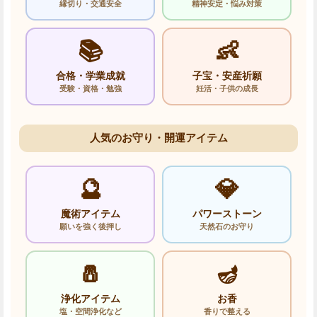
縁切り・交通安全
精神安定・悩み対策
📚
👶
合格・学業成就
子宝・安産祈願
受験・資格・勉強
妊活・子供の成長
人気のお守り・開運アイテム
🔮
💎
魔術アイテム
パワーストーン
願いを強く後押し
天然石のお守り
🧂
🪔
浄化アイテム
お香
塩・空間浄化など
香りで整える