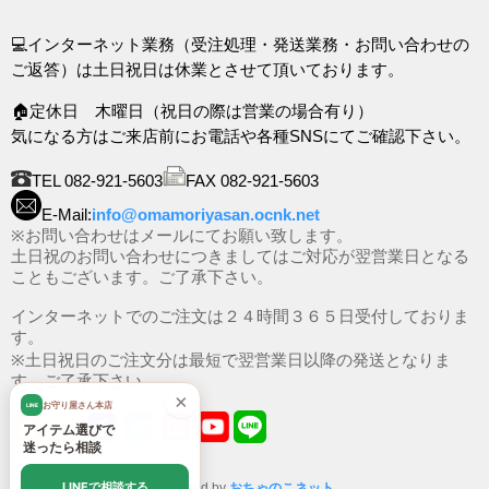
💻インターネット業務（受注処理・発送業務・お問い合わせの
ご返答）は土日祝日は休業とさせて頂いております。
🏠定休日 木曜日（祝日の際は営業の場合有り）
気になる方はご来店前にお電話や各種SNSにてご確認下さい。
TEL 082-921-5603
FAX 082-921-5603
E-Mail:
info@omamoriyasan.ocnk.net
※お問い合わせはメールにてお願い致します。
土日祝のお問い合わせにつきましてはご対応が翌営業日となる
こともございます。ご了承下さい。
インターネットでのご注文は２４時間３６５日受付しておりま
す。
※土日祝日のご注文分は最短で翌営業日以降の発送となりま
す。ご了承下さい。
×
お守り屋さん本店
LINE
アイテム選びで
迷ったら相談
LINEで相談する
Powered by
おちゃのこネット