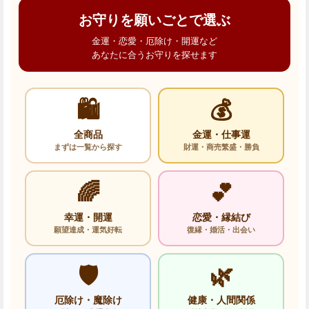
お守りを願いごとで選ぶ
金運・恋愛・厄除け・開運など
あなたに合うお守りを探せます
🛍️
💰
全商品
金運・仕事運
まずは一覧から探す
財運・商売繁盛・勝負
🌈
💕
幸運・開運
恋愛・縁結び
願望達成・運気好転
復縁・婚活・出会い
🛡️
🌿
厄除け・魔除け
健康・人間関係