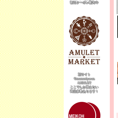
割引クーポン配布中
別サイト
Omamoriyasan
AMULET
ここでしか買えない
商品多数あります！