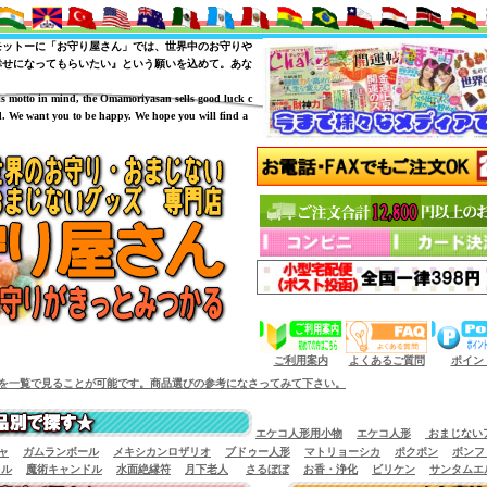
モットーに「お守り屋さん」では、世界中のお守りや
幸せになってもらいたい』という願いを込めて。あな
is motto in mind, the Omamoriyasan sells good luck c
. We want you to be happy. We hope you will find a
（商品サイズによっては小型宅配便が利用出来
ご利用案内
よくあるご質問
ポイン
能です。商品選びの参考になさってみて下さい。
エケコ人形用小物
エケコ人形
おまじない
ャ
ガムランボール
メキシカンロザリオ
ブドゥー人形
マトリョーシカ
ポクポン
ボンフ
イル
魔術キャンドル
水面絶縁符
月下老人
さるぼぼ
お香・浄化
ビリケン
サンタムエ