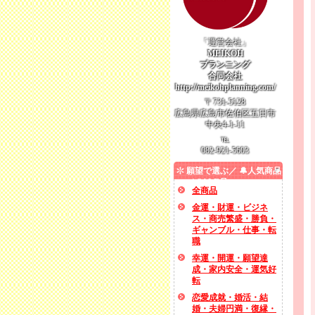
「運営会社」
MEIKOH
プランニング
合同会社
http://meikohplanning.com/
〒731-5128
広島県広島市佐伯区五日市
中央4-1-11
℡
082-921-5603
願望で選ぶ／ 🔔人気商品
／ SALE品
全商品
金運・財運・ビジネ
ス・商売繁盛・勝負・
ギャンブル・仕事・転
職
幸運・開運・願望達
成・家内安全・運気好
転
恋愛成就・婚活・結
婚・夫婦円満・復縁・