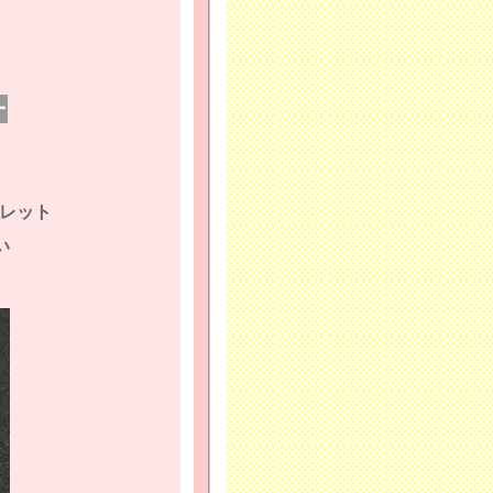
ー
レット
い