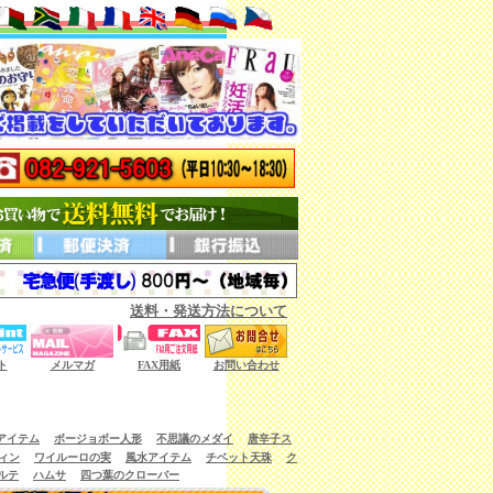
送料・発送方法について
ない商品もございます。）
ト
メルマガ
FAX用紙
お問い合わせ
アイテム
ボージョボー人形
不思議のメダイ
唐辛子ス
ィン
ワイルーロの実
風水アイテム
チベット天珠
ク
ルテ
ハムサ
四つ葉のクローバー