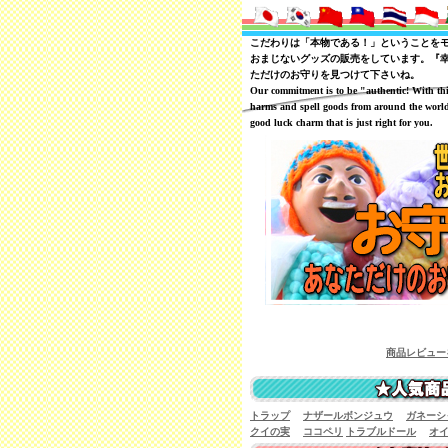
こだわりは「本物である！」ということを
おまじないグッズの販売をしています。『
ただけのお守りを見つけて下さいね。
Our commitment is to be "authentic! With th
harms and spell goods from around the world
good luck charm that is just right for you.
商品レビューを一覧で見ることが可
トラップ
ナザールボンジュウ
ガネーシ
クイの実
ココペリ
トラブルドール
オ