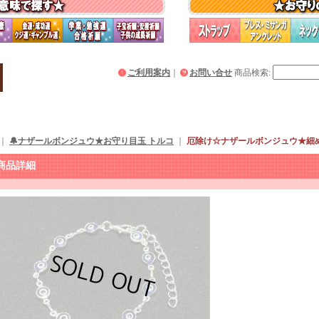
ご利用案内
｜
お問い合せ
商品検索
:
｜
🔔ナザールボンジュウ★お守り目玉 トルコ
｜
厄除け☆ナザールボンジュウ★細
商品詳細