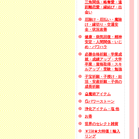
三角関係・略奪愛・遠
距離恋愛・縁結び・出
会い
厄除け・厄払い・魔除
け・縁切り・交通安
全・状況改善
健康・病気回復・精神
安定・人間関係・いじ
め・パワハラ
必勝合格祈願・学業成
就・成績アップ・大学
卒業・資格取得・スキ
ルアップ・受験・勉強
子宝祈願・子授け・妊
活・安産祈願・子供の
成長祈願
🔮魔術アイテム
🪞パワーストーン
浄化アイテム・塩 他
お香
世界のセレクト雑貨
￥550★大特価！輸入
リング