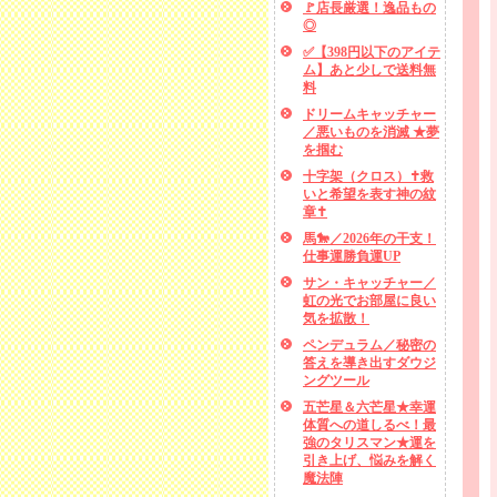
🚩店長厳選！逸品もの
◎
✅【398円以下のアイテ
ム】あと少しで送料無
料
ドリームキャッチャー
／悪いものを消滅 ★夢
を掴む
十字架（クロス）✝救
いと希望を表す神の紋
章✝
馬🐎／2026年の干支！
仕事運勝負運UP
サン・キャッチャー／
虹の光でお部屋に良い
気を拡散！
ペンデュラム／秘密の
答えを導き出すダウジ
ングツール
五芒星＆六芒星★幸運
体質への道しるべ！最
強のタリスマン★運を
引き上げ、悩みを解く
魔法陣