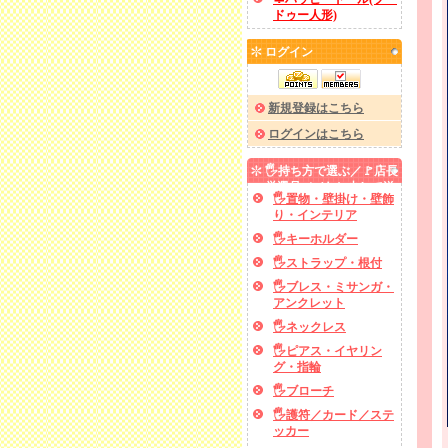
ドゥー人形)
ログイン
新規登録はこちら
ログインはこちら
🖐️持ち方で選ぶ／🚩店長
厳選品／✅あと少しで送
🖐️置物・壁掛け・壁飾
料無料
り・インテリア
🖐️キーホルダー
🖐️ストラップ・根付
🖐️ブレス・ミサンガ・
アンクレット
🖐️ネックレス
🖐️ピアス・イヤリン
グ・指輪
🖐️ブローチ
🖐️護符／カード／ステ
ッカー