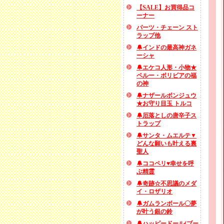
【SALE】お買得品コ
ーナー
パーツ・チェーン スト
ラップ他
🔔インドの最高神ガネ
ーシャ
🔔エケコ人形・小物★
ペルー・ボリビアの福
の神
🔔ナザールボンジュウ
★お守り目玉 トルコ
🔔厄落としの唐辛子ス
トラップ
🔔サンタ・ムエルテ▼
どんな願いも叶える裏
聖人
🔔ココペリ♥幸せを呼
ぶ精霊
🔔奇跡☆不思議のメダ
イ・ロザリオ
🔔ガムランボール〇夢
が叶う銀の鈴
🔔ハッピードール(ブー