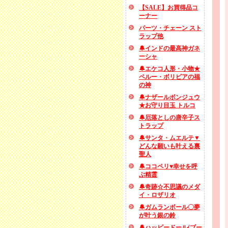
【SALE】お買得品コ
ーナー
パーツ・チェーン スト
ラップ他
🔔インドの最高神ガネ
ーシャ
🔔エケコ人形・小物★
ペルー・ボリビアの福
の神
🔔ナザールボンジュウ
★お守り目玉 トルコ
🔔厄落としの唐辛子ス
トラップ
🔔サンタ・ムエルテ▼
どんな願いも叶える裏
聖人
🔔ココペリ♥幸せを呼
ぶ精霊
🔔奇跡☆不思議のメダ
イ・ロザリオ
🔔ガムランボール〇夢
が叶う銀の鈴
🔔ハッピードール(ブー