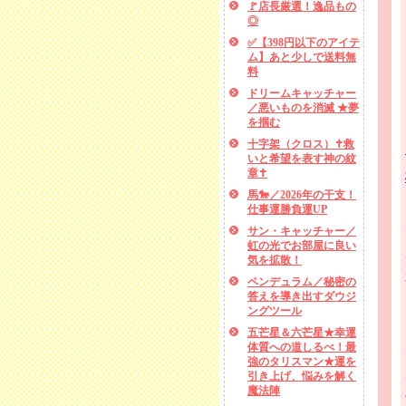
🚩店長厳選！逸品もの
◎
✅【398円以下のアイテ
ム】あと少しで送料無
料
ドリームキャッチャー
／悪いものを消滅 ★夢
を掴む
十字架（クロス）✝救
いと希望を表す神の紋
章✝
馬🐎／2026年の干支！
仕事運勝負運UP
サン・キャッチャー／
虹の光でお部屋に良い
気を拡散！
ペンデュラム／秘密の
答えを導き出すダウジ
ングツール
五芒星＆六芒星★幸運
体質への道しるべ！最
強のタリスマン★運を
引き上げ、悩みを解く
魔法陣