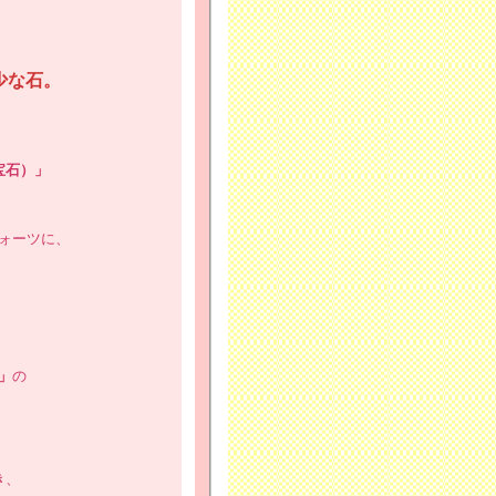
少な石。
宝石）」
」
ォーツに、
」
の
き、