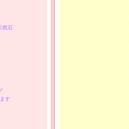
天然石
が
ます