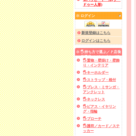
ドゥー人形)
ログイン
新規登録はこちら
ログインはこちら
🖐️持ち方で選ぶ／🚩店長
厳選品／✅あと少しで送
🖐️置物・壁掛け・壁飾
料無料
り・インテリア
🖐️キーホルダー
🖐️ストラップ・根付
🖐️ブレス・ミサンガ・
アンクレット
🖐️ネックレス
🖐️ピアス・イヤリン
グ・指輪
🖐️ブローチ
🖐️護符／カード／ステ
ッカー