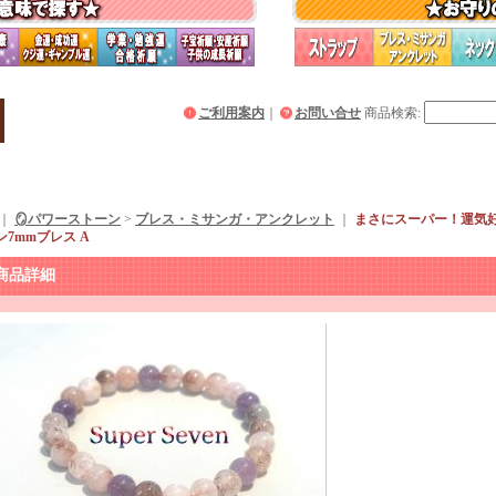
ご利用案内
｜
お問い合せ
商品検索
:
｜
🪞パワーストーン
>
ブレス・ミサンガ・アンクレット
｜
まさにスーパー！運気
7mmブレス A
商品詳細