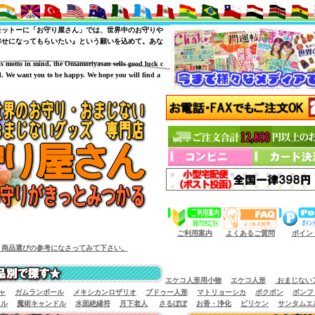
モットーに「お守り屋さん」では、世界中のお守りや
幸せになってもらいたい』という願いを込めて。あな
is motto in mind, the Omamoriyasan sells good luck c
. We want you to be happy. We hope you will find a
（商品サイズによっては小型宅配便が利用出来
ご利用案内
よくあるご質問
ポイン
。商品選びの参考になさってみて下さい。
エケコ人形用小物
エケコ人形
おまじない
ャ
ガムランボール
メキシカンロザリオ
ブドゥー人形
マトリョーシカ
ポクポン
ボンフ
イル
魔術キャンドル
水面絶縁符
月下老人
さるぼぼ
お香・浄化
ビリケン
サンタムエ