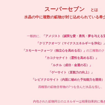
スーパーセブン
とは
水晶の中に複数の鉱物が封じ込められている希
一般的に、
「アメジスト（誠実な愛・勇気・夢を与える
「クリアクオーツ（マイナスエネルギーを浄化）
「スモーキークォーツ（独立心を高める石）」
の三種類のク
「カコクセナイト（霊性を高める石）」
「ルチル（成功・金運の石）」
「ゲーサイト（直観力の向上）」
「レピドクロサイト（内面に秘めた予知能力を開発）
四種類の鉱物含有物の7つを含んだ水晶を指し、
内包された鉱物同士のエネルギーは相乗効果的に働