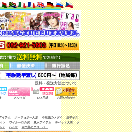
送料・発送方法について
ない商品もございます。）
ト
メルマガ
FAX用紙
お問い合わせ
アイテム
ボージョボー人形
不思議のメダイ
唐辛子ス
ィン
ワイルーロの実
風水アイテム
チベット天珠
ク
ルテ
ハムサ
四つ葉のクローバー