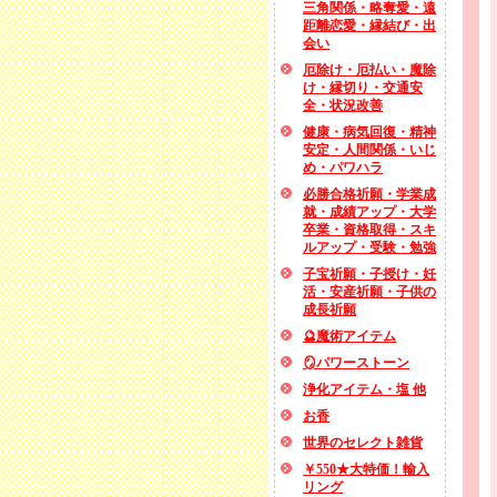
三角関係・略奪愛・遠
距離恋愛・縁結び・出
会い
厄除け・厄払い・魔除
け・縁切り・交通安
全・状況改善
健康・病気回復・精神
安定・人間関係・いじ
め・パワハラ
必勝合格祈願・学業成
就・成績アップ・大学
卒業・資格取得・スキ
ルアップ・受験・勉強
子宝祈願・子授け・妊
活・安産祈願・子供の
成長祈願
🔮魔術アイテム
🪞パワーストーン
浄化アイテム・塩 他
お香
世界のセレクト雑貨
￥550★大特価！輸入
リング