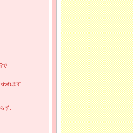
、
石で
いわれます
らず、