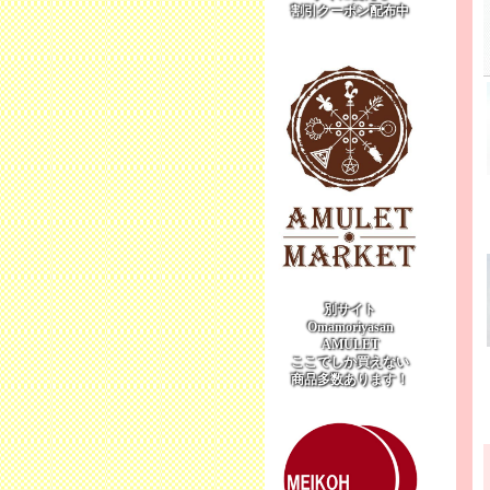
割引クーポン配布中
別サイト
Omamoriyasan
AMULET
ここでしか買えない
商品多数あります！