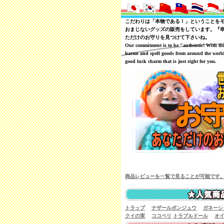
こだわりは「本物である！」ということを
おまじないグッズの販売をしています。『
ただけのお守りを見つけて下さいね。
Our commitment is to be "authentic! With th
harms and spell goods from around the world
good luck charm that is just right for you.
商品レビューを一覧で見ることが可能です
トラップ
ナザールボンジュウ
ガネーシ
クイの実
ココペリ
トラブルドール
オ