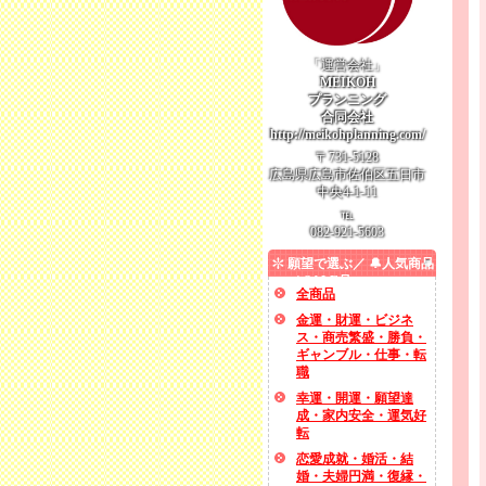
「運営会社」
MEIKOH
プランニング
合同会社
http://meikohplanning.com/
〒731-5128
広島県広島市佐伯区五日市
中央4-1-11
℡
082-921-5603
願望で選ぶ／ 🔔人気商品
／ SALE品
全商品
金運・財運・ビジネ
ス・商売繁盛・勝負・
ギャンブル・仕事・転
職
幸運・開運・願望達
成・家内安全・運気好
転
恋愛成就・婚活・結
婚・夫婦円満・復縁・