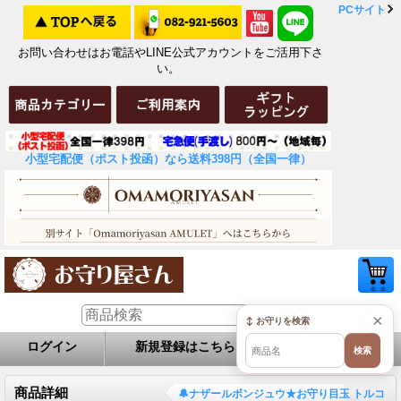
PCサイト
お問い合わせはお電話やLINE公式アカウントをご活用下さ
い。
小型宅配便（ポスト投函）なら送料398円（全国一律）
×
↕ お守りを検索
ログイン
新規登録はこちら
お問い合せ
検索
商品詳細
🔔ナザールボンジュウ★お守り目玉 トルコ