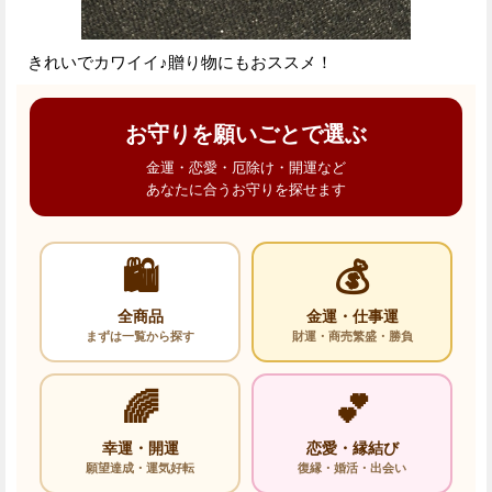
きれいでカワイイ♪贈り物にもおススメ！
お守りを願いごとで選ぶ
金運・恋愛・厄除け・開運など
あなたに合うお守りを探せます
🛍️
💰
全商品
金運・仕事運
まずは一覧から探す
財運・商売繁盛・勝負
🌈
💕
幸運・開運
恋愛・縁結び
願望達成・運気好転
復縁・婚活・出会い