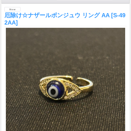
厄除け☆ナザールボンジュウ リング AA
[S-49
2AA]