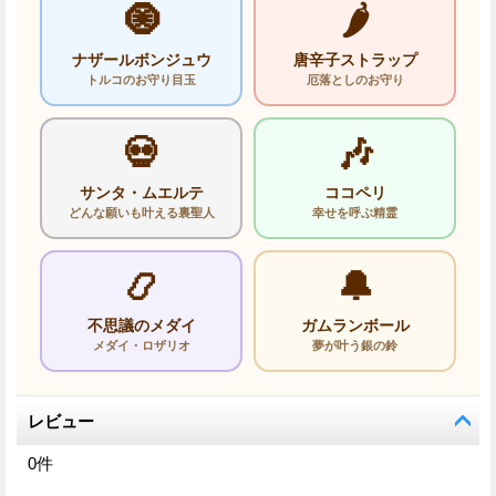
🧿
🌶️
ナザールボンジュウ
唐辛子ストラップ
トルコのお守り目玉
厄落としのお守り
💀
🎶
サンタ・ムエルテ
ココペリ
どんな願いも叶える裏聖人
幸せを呼ぶ精霊
📿
🔔
不思議のメダイ
ガムランボール
メダイ・ロザリオ
夢が叶う銀の鈴
レビュー
0
件