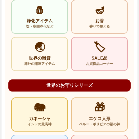
🧂
🪔
浄化アイテム
お香
塩・空間浄化など
香りで整える
🌏
🏷️
世界の雑貨
SALE品
海外の開運アイテム
お買得品コーナー
世界のお守りシリーズ
🐘
🎁
ガネーシャ
エケコ人形
インドの最高神
ペルー・ボリビアの福の神