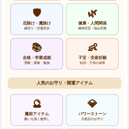
🛡️
🌿
厄除け・魔除け
健康・人間関係
縁切り・交通安全
精神安定・悩み対策
📚
👶
合格・学業成就
子宝・安産祈願
受験・資格・勉強
妊活・子供の成長
人気のお守り・開運アイテム
🔮
💎
魔術アイテム
パワーストーン
願いを強く後押し
天然石のお守り