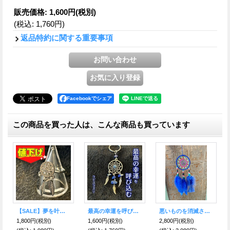
販売価格
:
1,600円
(税別)
(税込
:
1,760円
)
返品特約に関する重要事項
Facebookでシェア
この商品を買った人は、こんな商品も買っています
【SALE】夢を叶えてリング★ドリームキャッチャー S
最高の幸運を呼び込み夢を掴まえる★ドリームキャッチャー キーホルダー ラピスラズリ付
悪いものを消滅させ夢を掴む！ドリームキャッチャーM【e】
1,800円
(税別)
1,600円
(税別)
2,800円
(税別)