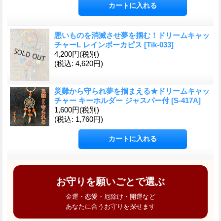
悪いものを消滅させ夢を掴む！ドリームキャッ
チャーL レインボーカピス
[
Tik-033
]
4,200円
(税別)
(税込
:
4,620円)
災難から守られ夢を掴まえる★ドリームキャッ
チャー キーホルダー ジャスパー付
[
S-417A
]
1,600円
(税別)
(税込
:
1,760円)
お守りを願いごとで選ぶ
金運・恋愛・厄除け・開運など
あなたに合うお守りを探せます