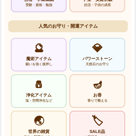
受験・資格・勉強
妊活・子供の成長
人気のお守り・開運アイテム
🔮
💎
魔術アイテム
パワーストーン
願いを強く後押し
天然石のお守り
🧂
🪔
浄化アイテム
お香
塩・空間浄化など
香りで整える
🌏
🏷️
世界の雑貨
SALE品