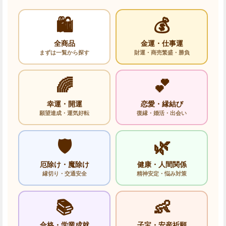
🛍️
💰
全商品
金運・仕事運
まずは一覧から探す
財運・商売繁盛・勝負
🌈
💕
幸運・開運
恋愛・縁結び
願望達成・運気好転
復縁・婚活・出会い
🛡️
🌿
厄除け・魔除け
健康・人間関係
縁切り・交通安全
精神安定・悩み対策
📚
👶
合格・学業成就
子宝・安産祈願