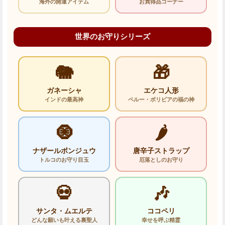
海外の開運アイテム
お買得品コーナー
世界のお守りシリーズ
🐘
🎁
ガネーシャ
エケコ人形
インドの最高神
ペルー・ボリビアの福の神
🧿
🌶️
ナザールボンジュウ
唐辛子ストラップ
トルコのお守り目玉
厄落としのお守り
💀
🎶
サンタ・ムエルテ
ココペリ
どんな願いも叶える裏聖人
幸せを呼ぶ精霊