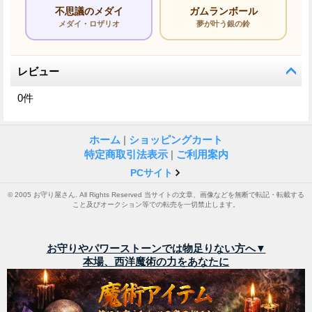
不思議のメダイ
ガムランボール
メダイ・ロザリオ
夢が叶う銀の鈴
レビュー
0
件
ホーム
|
ショッピングカート
特定商取引法表示
|
ご利用案内
PCサイト
© 2005 お守り屋さん. All Rights Reserved 当サイトの文章、画像などを無断で転記・転載する
こと及びオークション等での転売を一切禁止します。
お守りやパワーストーンでは物足りない方へ▼
本場、西洋魔術の力をあなたに