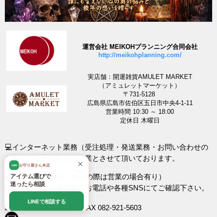
運営会社 MEIKOHプランニング合同会社
http://meikohplanning.com/
実店舗：開運雑貨AMULET MARKET
（アミュレットマーケット）
〒731-5128
広島県広島市佐伯区五日市中央4-1-11
営業時間 10:30 ～ 18:00
定休日 木曜日
💻インターネット業務（受注処理・発送業務・お問い合わせの
ご返答）は土日祝日は休業とさせて頂いております。
×
お守り屋さん本店
LINE
🏠定休日 木曜日（祝日の際は営業の場合有り）
アイテム選びで
迷ったら相談
気になる方はご来店前にお電話や各種SNSにてご確認下さい。
LINEで相談する
TEL 082-921-5603
FAX 082-921-5603