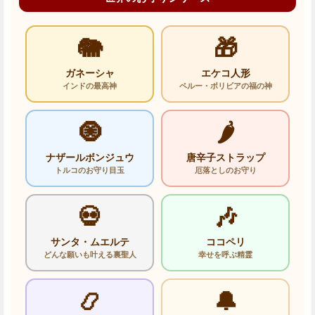
🐘
🎁
ガネーシャ
エケコ人形
インドの最高神
ペルー・ボリビアの福の神
🧿
🌶️
ナザールボンジュウ
唐辛子ストラップ
トルコのお守り目玉
厄落としのお守り
💀
🎶
サンタ・ムエルテ
ココペリ
どんな願いも叶える裏聖人
幸せを呼ぶ精霊
📿
🔔