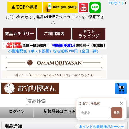
PCサイト
お問い合わせはお電話やLINE公式アカウントをご活用下さ
い。
小型宅配便（ポスト投函）なら送料398円（全国一律）
×
↕ お守りを検索
ログイン
新規登録はこちら
お問い合せ
検索
商品詳細
🔔インドの最高神ガネーシャ