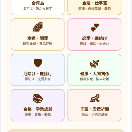
全商品
金運・仕事運
まずは一覧から探す
財運・商売繁盛・勝負
🌈
💕
幸運・開運
恋愛・縁結び
願望達成・運気好転
復縁・婚活・出会い
🛡️
🌿
厄除け・魔除け
健康・人間関係
縁切り・交通安全
精神安定・悩み対策
📚
👶
合格・学業成就
子宝・安産祈願
受験・資格・勉強
妊活・子供の成長