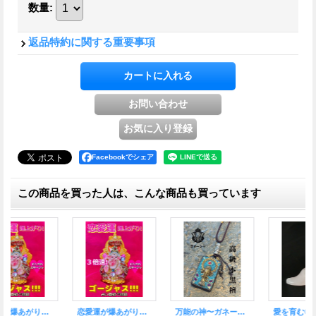
数量
:
返品特約に関する重要事項
Facebookでシェア
この商品を買った人は、こんな商品も買っています
愛を育む◎魔を祓い幸運を呼ぶ勾玉！★愛と優しさ・恋愛運 ビーナス石ローズクォーツ
万能の神〜ガネーシャ■豪華装飾■希少！本黒檀スクエアペンダント 茶色B
万能の神〜ガネーシャ■豪華装飾■希少！本黒檀スクエアペンダント 水色A