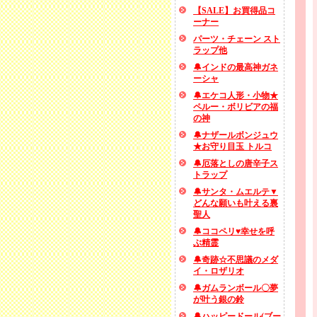
【SALE】お買得品コ
ーナー
パーツ・チェーン スト
ラップ他
🔔インドの最高神ガネ
ーシャ
🔔エケコ人形・小物★
ペルー・ボリビアの福
の神
🔔ナザールボンジュウ
★お守り目玉 トルコ
🔔厄落としの唐辛子ス
トラップ
🔔サンタ・ムエルテ▼
どんな願いも叶える裏
聖人
🔔ココペリ♥幸せを呼
ぶ精霊
🔔奇跡☆不思議のメダ
イ・ロザリオ
🔔ガムランボール〇夢
が叶う銀の鈴
🔔ハッピードール(ブー