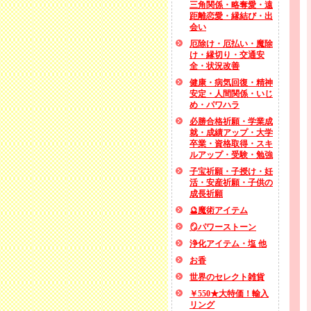
三角関係・略奪愛・遠
距離恋愛・縁結び・出
会い
厄除け・厄払い・魔除
け・縁切り・交通安
全・状況改善
健康・病気回復・精神
安定・人間関係・いじ
め・パワハラ
必勝合格祈願・学業成
就・成績アップ・大学
卒業・資格取得・スキ
ルアップ・受験・勉強
子宝祈願・子授け・妊
活・安産祈願・子供の
成長祈願
🔮魔術アイテム
🪞パワーストーン
浄化アイテム・塩 他
お香
世界のセレクト雑貨
￥550★大特価！輸入
リング