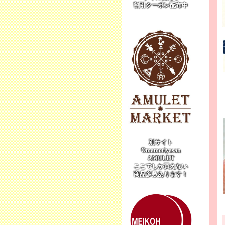
割引クーポン配布中
別サイト
Omamoriyasan
AMULET
ここでしか買えない
商品多数あります！