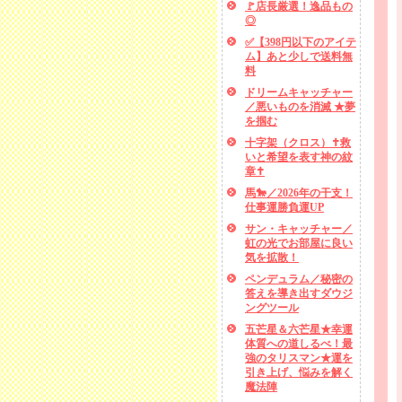
🚩店長厳選！逸品もの
◎
✅【398円以下のアイテ
ム】あと少しで送料無
料
ドリームキャッチャー
／悪いものを消滅 ★夢
を掴む
十字架（クロス）✝救
いと希望を表す神の紋
章✝
馬🐎／2026年の干支！
仕事運勝負運UP
サン・キャッチャー／
虹の光でお部屋に良い
気を拡散！
ペンデュラム／秘密の
答えを導き出すダウジ
ングツール
五芒星＆六芒星★幸運
体質への道しるべ！最
強のタリスマン★運を
引き上げ、悩みを解く
魔法陣