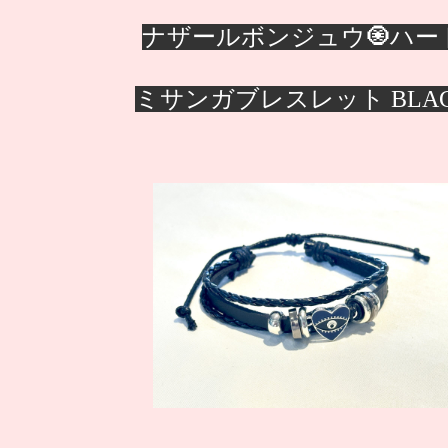
ナザールボンジュウ
🧿ハー
ミサンガブレスレット BLA