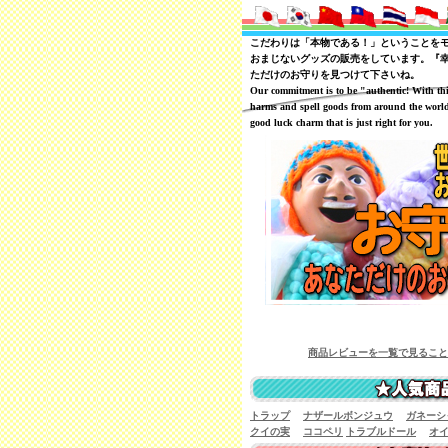
こだわりは「本物である！」ということを
おまじないグッズの販売をしています。『
ただけのお守りを見つけて下さいね。
Our commitment is to be "authentic! With th
harms and spell goods from around the world
good luck charm that is just right for you.
商品レビューを一覧で見ることが可能です
トラップ
ナザールボンジュウ
ガネーシ
クイの実
ココペリ
トラブルドール
オ