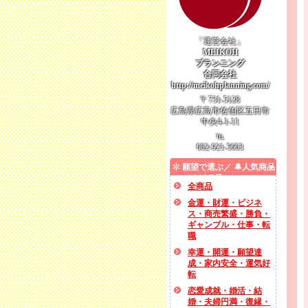
「運営会社」
MEIKOH
プランニング
合同会社
http://meikohplanning.com/
〒731-5128
広島県広島市佐伯区五日市
中央4-1-11
℡
082-921-5603
願望で選ぶ／ 🔔人気商品
／ SALE品
全商品
金運・財運・ビジネ
ス・商売繁盛・勝負・
ギャンブル・仕事・転
職
幸運・開運・願望達
成・家内安全・運気好
転
恋愛成就・婚活・結
婚・夫婦円満・復縁・