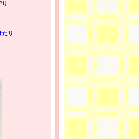
守り
けたり