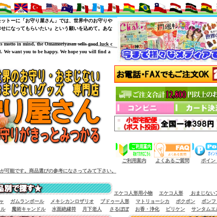
モットーに「お守り屋さん」では、世界中のお守りや
幸せになってもらいたい』という願いを込めて。あな
is motto in mind, the Omamoriyasan sells good luck c
. We want you to be happy. We hope you will find a
（商品サイズによっては小型宅配便が利用出来
ご利用案内
よくあるご質問
ポイン
。商品選びの参考になさってみて下さい。
エケコ人形用小物
エケコ人形
おまじない
ャ
ガムランボール
メキシカンロザリオ
ブドゥー人形
マトリョーシカ
ポクポン
ボンフ
イル
魔術キャンドル
水面絶縁符
月下老人
さるぼぼ
お香・浄化
ビリケン
サンタムエ