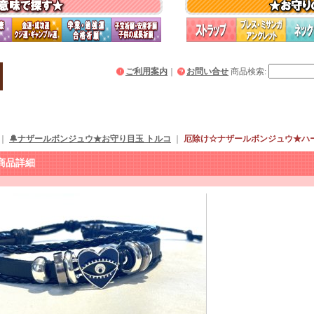
ご利用案内
｜
お問い合せ
商品検索
:
｜
🔔ナザールボンジュウ★お守り目玉 トルコ
｜
厄除け☆ナザールボンジュウ★ハー
商品詳細