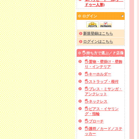
ドゥー人形)
ログイン
新規登録はこちら
ログインはこちら
🖐️持ち方で選ぶ／🚩店長
厳選品／✅あと少しで送
🖐️置物・壁掛け・壁飾
料無料
り・インテリア
🖐️キーホルダー
🖐️ストラップ・根付
🖐️ブレス・ミサンガ・
アンクレット
🖐️ネックレス
🖐️ピアス・イヤリン
グ・指輪
🖐️ブローチ
🖐️護符／カード／ステ
ッカー