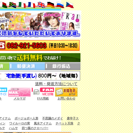
送料・発送方法について
ない商品もございます。）
ト
メルマガ
FAX用紙
お問い合わせ
アイテム
ボージョボー人形
不思議のメダイ
唐辛子ス
ィン
ワイルーロの実
風水アイテム
チベット天珠
ク
ルテ
ハムサ
四つ葉のクローバー