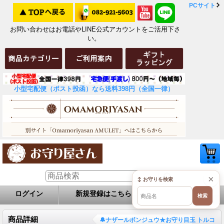
PCサイト
お問い合わせはお電話やLINE公式アカウントをご活用下さ
い。
小型宅配便（ポスト投函）なら送料398円（全国一律）
×
↕ お守りを検索
ログイン
新規登録はこちら
お問い合せ
検索
商品詳細
🔔ナザールボンジュウ★お守り目玉 トルコ