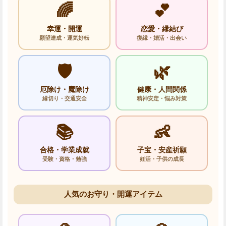
🌈
💕
幸運・開運
恋愛・縁結び
願望達成・運気好転
復縁・婚活・出会い
🛡️
🌿
厄除け・魔除け
健康・人間関係
縁切り・交通安全
精神安定・悩み対策
📚
👶
合格・学業成就
子宝・安産祈願
受験・資格・勉強
妊活・子供の成長
人気のお守り・開運アイテム