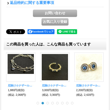
返品特約に関する重要事項
Facebookでシェア
この商品を買った人は、こんな商品も買っています
厄除け☆ナザールボンジュウ★3連ブレスレット シルバー
厄除け☆ナザールボンジュウ リング B
厄除け☆ナザールボンジュウ●ピアスGD ステンレス
1,880円
(税別)
3,000円
(税別)
2,200円
(税別)
(税込
:
2,068円)
(税込
:
3,300円)
(税込
:
2,420円)