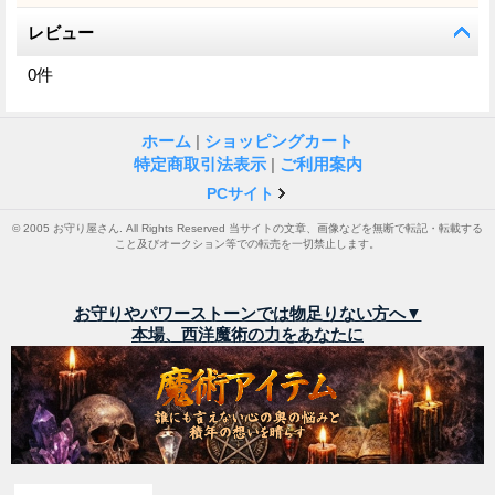
レビュー
0
件
ホーム
|
ショッピングカート
特定商取引法表示
|
ご利用案内
PCサイト
© 2005 お守り屋さん. All Rights Reserved 当サイトの文章、画像などを無断で転記・転載する
こと及びオークション等での転売を一切禁止します。
お守りやパワーストーンでは物足りない方へ▼
本場、西洋魔術の力をあなたに