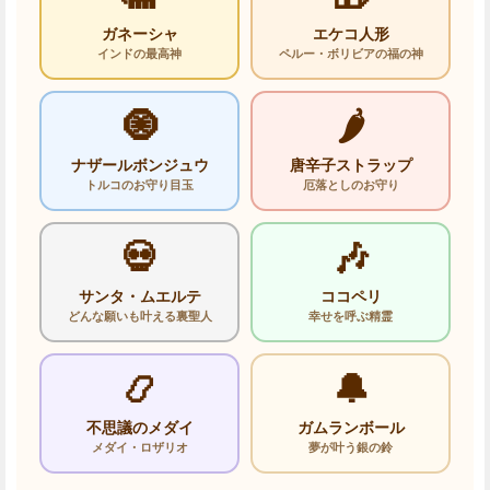
ガネーシャ
エケコ人形
インドの最高神
ペルー・ボリビアの福の神
🧿
🌶️
ナザールボンジュウ
唐辛子ストラップ
トルコのお守り目玉
厄落としのお守り
💀
🎶
サンタ・ムエルテ
ココペリ
どんな願いも叶える裏聖人
幸せを呼ぶ精霊
📿
🔔
不思議のメダイ
ガムランボール
メダイ・ロザリオ
夢が叶う銀の鈴