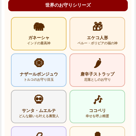
世界のお守りシリーズ
🐘
🎁
ガネーシャ
エケコ人形
インドの最高神
ペルー・ボリビアの福の神
🧿
🌶️
ナザールボンジュウ
唐辛子ストラップ
トルコのお守り目玉
厄落としのお守り
💀
🎶
サンタ・ムエルテ
ココペリ
どんな願いも叶える裏聖人
幸せを呼ぶ精霊