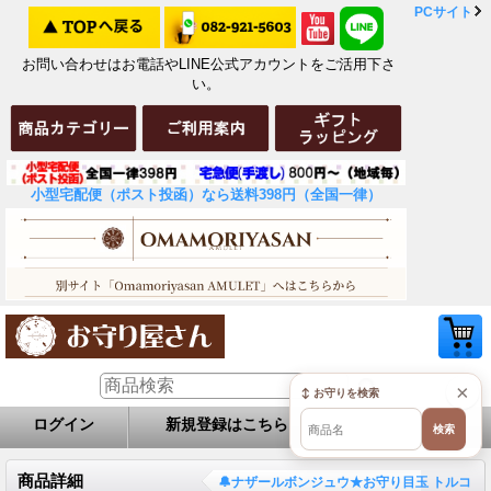
PCサイト
お問い合わせはお電話やLINE公式アカウントをご活用下さ
い。
小型宅配便（ポスト投函）なら送料398円（全国一律）
×
↕ お守りを検索
ログイン
新規登録はこちら
お問い合せ
検索
商品詳細
🔔ナザールボンジュウ★お守り目玉 トルコ