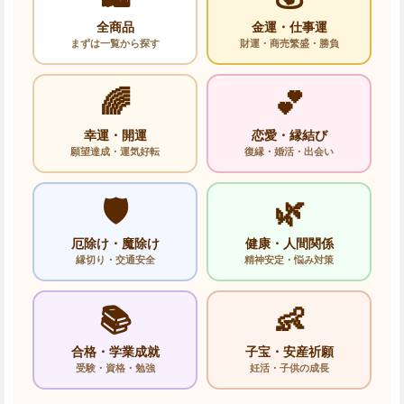
全商品
金運・仕事運
まずは一覧から探す
財運・商売繁盛・勝負
🌈
💕
幸運・開運
恋愛・縁結び
願望達成・運気好転
復縁・婚活・出会い
🛡️
🌿
厄除け・魔除け
健康・人間関係
縁切り・交通安全
精神安定・悩み対策
📚
👶
合格・学業成就
子宝・安産祈願
受験・資格・勉強
妊活・子供の成長