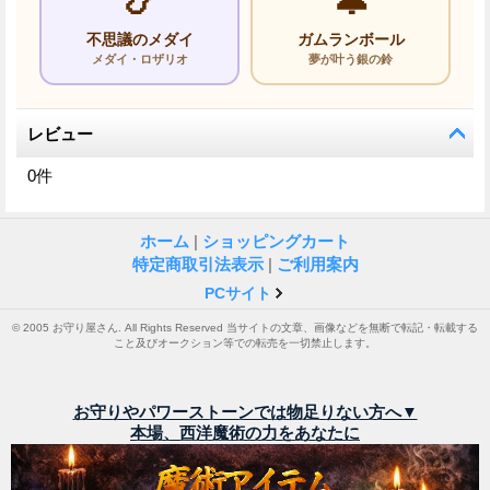
📿
🔔
不思議のメダイ
ガムランボール
メダイ・ロザリオ
夢が叶う銀の鈴
レビュー
0
件
ホーム
|
ショッピングカート
特定商取引法表示
|
ご利用案内
PCサイト
© 2005 お守り屋さん. All Rights Reserved 当サイトの文章、画像などを無断で転記・転載する
こと及びオークション等での転売を一切禁止します。
お守りやパワーストーンでは物足りない方へ▼
本場、西洋魔術の力をあなたに