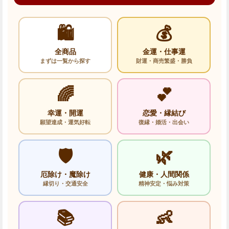
🛍️
💰
全商品
金運・仕事運
まずは一覧から探す
財運・商売繁盛・勝負
🌈
💕
幸運・開運
恋愛・縁結び
願望達成・運気好転
復縁・婚活・出会い
🛡️
🌿
厄除け・魔除け
健康・人間関係
縁切り・交通安全
精神安定・悩み対策
📚
👶