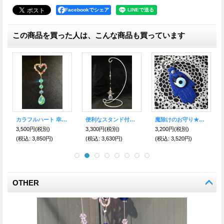
Facebookでシェア
この商品を買った人は、こんな商品も買っています
レインボースパイダー🌈🕸️ 幸運を呼ぶ♪光のおまじないサン・キャッチャー
便利なスタンド付き！幸運を呼ぶ♪光のおまじない 置き型サン・キャッチャー🦋BUTTERFLY 大-Gold
ツインロング 豪華！幸運を呼ぶ♪光のおまじないサン・キャッチャー
6,600円
(税別)
3,980円
(税別)
4,400円
(税別)
(税込
:
7,260円)
(税込
:
4,378円)
(税込
:
4,840円)
OTHER