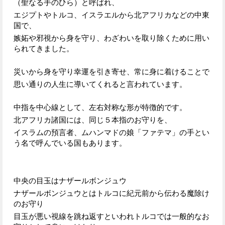
（聖なる手のひら）と呼ばれ、
エジプトやトルコ、イスラエルから
北アフリカなどの中東
国で、
嫉妬や邪視から身を守り、
わざわいを取り除くために用い
られてきました。
災いから身を守り幸運を引き寄せ、
常に身に着けることで
思い通りの人生に導いてくれると言われています。
中指を中心線として、
左右対称な形が特徴的です。
北アフリカ諸国には、同じ５本指のお守りを、
イスラムの預言者、ムハンマドの娘「ファテマ」の手
とい
う名で呼んでいる国もあります。
中央の目玉はナザールボンジュウ
ナザールボンジュウとは
トルコに紀元前から伝わる魔除け
のお守り
目玉が悪い視線を跳ね返すといわれ
トルコでは一般的なお