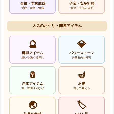
合格・学業成就
子宝・安産祈願
受験・資格・勉強
妊活・子供の成長
人気のお守り・開運アイテム
🔮
💎
魔術アイテム
パワーストーン
願いを強く後押し
天然石のお守り
🧂
🪔
浄化アイテム
お香
塩・空間浄化など
香りで整える
🌏
🏷️
世界の雑貨
SALE品