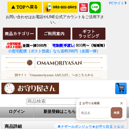
PCサイト
お問い合わせはお電話やLINE公式アカウントをご活用下さ
い。
小型宅配便（ポスト投函）なら送料398円（全国一律）
×
↕ お守りを検索
ログイン
新規登録はこちら
お問い合せ
検索
商品詳細
🔔ナザールボンジュウ★お守り目玉 トルコ