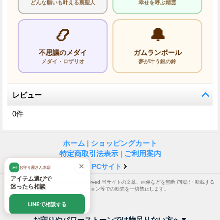
どんな願いも叶える裏聖人
幸せを呼ぶ精霊
📿
🔔
不思議のメダイ
ガムランボール
メダイ・ロザリオ
夢が叶う銀の鈴
レビュー
0
件
ホーム
|
ショッピングカート
特定商取引法表示
|
ご利用案内
×
PCサイト
お守り屋さん本店
LINE
アイテム選びで
© 2005 お守り屋さん. All Rights Reserved 当サイトの文章、画像などを無断で転記・転載する
迷ったら相談
こと及びオークション等での転売を一切禁止します。
LINEで相談する
お守りやパワーストーンでは物足りない方へ▼