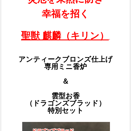
幸福を招く
聖獣 麒麟（キリン）
アンティークブロンズ仕上げ
専用ミニ香炉
＆
雲型お香
（ドラゴンズブラッド）
特別セット