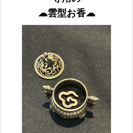
☁雲型お香☁