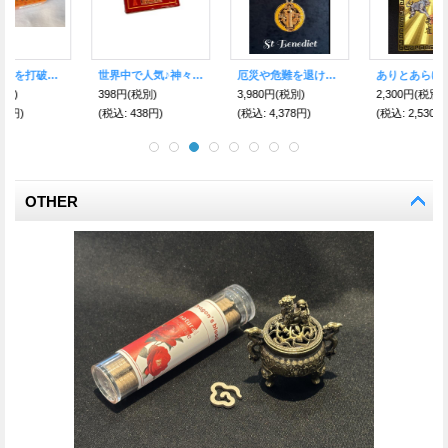
世界中で人気♪神々が創った癒しの香り チャンダン・コーン香
厄災や危難を退ける 魔除けの聖ベネディクト★ペンダント Yellow
ありとあらゆる運気が上がる！四神相応★黄金護符
398円
(税別)
3,980円
(税別)
2,300円
(税別)
(税込
:
438円)
(税込
:
4,378円)
(税込
:
2,530円)
OTHER