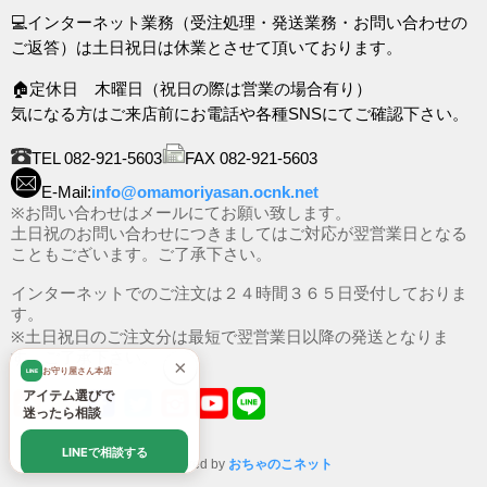
💻インターネット業務（受注処理・発送業務・お問い合わせの
ご返答）は土日祝日は休業とさせて頂いております。
🏠定休日 木曜日（祝日の際は営業の場合有り）
気になる方はご来店前にお電話や各種SNSにてご確認下さい。
TEL 082-921-5603
FAX 082-921-5603
E-Mail:
info@omamoriyasan.ocnk.net
※お問い合わせはメールにてお願い致します。
土日祝のお問い合わせにつきましてはご対応が翌営業日となる
こともございます。ご了承下さい。
インターネットでのご注文は２４時間３６５日受付しておりま
す。
※土日祝日のご注文分は最短で翌営業日以降の発送となりま
す。ご了承下さい。
×
お守り屋さん本店
LINE
アイテム選びで
迷ったら相談
LINEで相談する
Powered by
おちゃのこネット