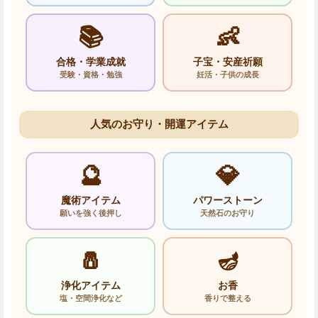
📚
👶
合格・学業成就
子宝・安産祈願
受験・資格・勉強
妊活・子供の成長
人気のお守り・開運アイテム
🔮
💎
魔術アイテム
パワーストーン
願いを強く後押し
天然石のお守り
🧂
🪔
浄化アイテム
お香
塩・空間浄化など
香りで整える