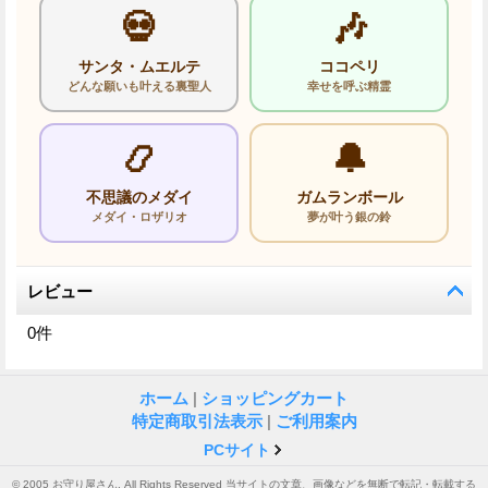
💀
🎶
サンタ・ムエルテ
ココペリ
どんな願いも叶える裏聖人
幸せを呼ぶ精霊
📿
🔔
不思議のメダイ
ガムランボール
メダイ・ロザリオ
夢が叶う銀の鈴
レビュー
0
件
ホーム
|
ショッピングカート
特定商取引法表示
|
ご利用案内
PCサイト
© 2005 お守り屋さん. All Rights Reserved 当サイトの文章、画像などを無断で転記・転載する