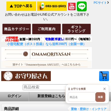
PCサイト
お問い合わせはお電話やLINE公式アカウントをご活用下さ
い。
小型宅配便（ポスト投函）なら送料398円（全国一律）
×
↕ お守りを検索
ログイン
新規登録はこちら
お問い合せ
検索
商品詳細
置物・壁掛け・インテリア