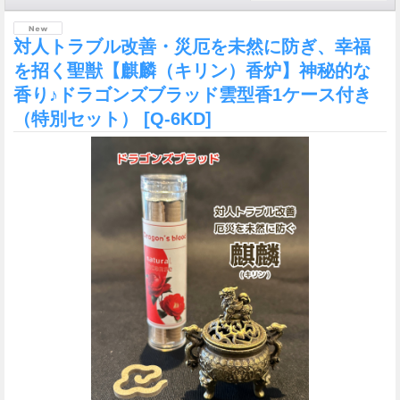
対人トラブル改善・災厄を未然に防ぎ、幸福
を招く聖獣【麒麟（キリン）香炉】神秘的な
香り♪ドラゴンズブラッド雲型香1ケース付き
（特別セット）
[Q-6KD]