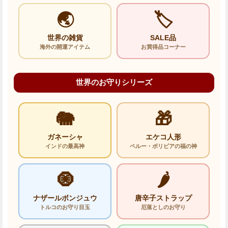
🌏
🏷️
世界の雑貨
SALE品
海外の開運アイテム
お買得品コーナー
世界のお守りシリーズ
🐘
🎁
ガネーシャ
エケコ人形
インドの最高神
ペルー・ボリビアの福の神
🧿
🌶️
ナザールボンジュウ
唐辛子ストラップ
トルコのお守り目玉
厄落としのお守り