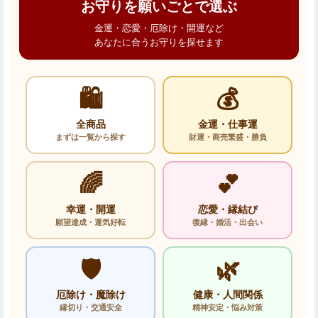
お守りを願いごとで選ぶ
金運・恋愛・厄除け・開運など
あなたに合うお守りを探せます
🛍️
💰
全商品
金運・仕事運
まずは一覧から探す
財運・商売繁盛・勝負
🌈
💕
幸運・開運
恋愛・縁結び
願望達成・運気好転
復縁・婚活・出会い
🛡️
🌿
厄除け・魔除け
健康・人間関係
縁切り・交通安全
精神安定・悩み対策