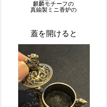
麒麟モチーフの
真鍮製ミニ香炉の
蓋を開けると