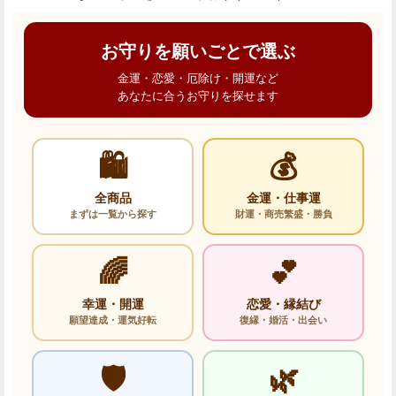
お守りを願いごとで選ぶ
金運・恋愛・厄除け・開運など
あなたに合うお守りを探せます
🛍️
💰
全商品
金運・仕事運
まずは一覧から探す
財運・商売繁盛・勝負
🌈
💕
幸運・開運
恋愛・縁結び
願望達成・運気好転
復縁・婚活・出会い
🛡️
🌿