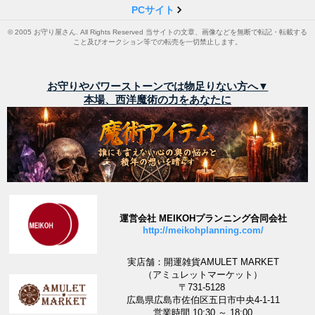
PCサイト
© 2005 お守り屋さん. All Rights Reserved 当サイトの文章、画像などを無断で転記・転載する
こと及びオークション等での転売を一切禁止します。
お守りやパワーストーンでは物足りない方へ▼
本場、西洋魔術の力をあなたに
運営会社 MEIKOHプランニング合同会社
http://meikohplanning.com/
実店舗：開運雑貨AMULET MARKET
（アミュレットマーケット）
〒731-5128
広島県広島市佐伯区五日市中央4-1-11
営業時間 10:30 ～ 18:00