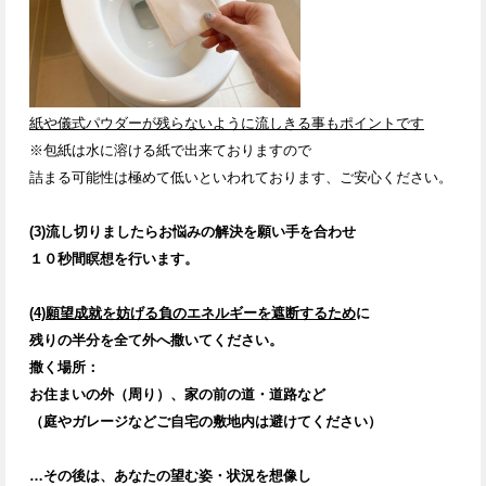
紙や儀式パウダーが残らないように流しきる事もポイントです
※包紙は水に溶ける紙で出来ておりますので
詰まる可能性は極めて低いといわれております、ご安心ください。
(3)流し切りましたら
お悩みの解決を願い
手を合わせ
１０秒間瞑想を行います。
(4)願望成就を妨げる負のエネルギーを遮断するため
に
残りの半分を全て外へ撒いてください。
撒く場所：
お住まいの外（周り）、家の前の道・道路など
（庭やガレージなどご自宅の敷地内は避けてください）
…その後は、あなたの望む姿・状況を想像し