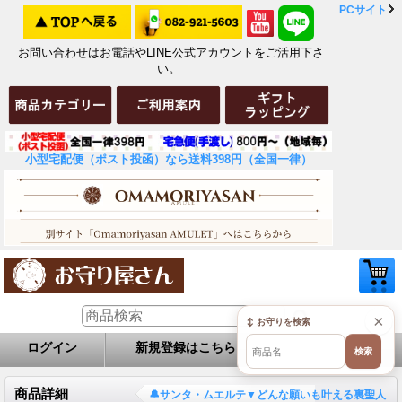
PCサイト
お問い合わせはお電話やLINE公式アカウントをご活用下さ
い。
小型宅配便（ポスト投函）なら送料398円（全国一律）
×
↕ お守りを検索
ログイン
新規登録はこちら
お問い合せ
検索
商品詳細
🔔サンタ・ムエルテ▼どんな願いも叶える裏聖人