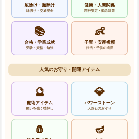
厄除け・魔除け
健康・人間関係
縁切り・交通安全
精神安定・悩み対策
📚
👶
合格・学業成就
子宝・安産祈願
受験・資格・勉強
妊活・子供の成長
人気のお守り・開運アイテム
🔮
💎
魔術アイテム
パワーストーン
願いを強く後押し
天然石のお守り
🧂
🪔