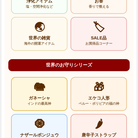
浄化アイテム
お香
塩・空間浄化など
香りで整える
🌏
🏷️
世界の雑貨
SALE品
海外の開運アイテム
お買得品コーナー
世界のお守りシリーズ
🐘
🎁
ガネーシャ
エケコ人形
インドの最高神
ペルー・ボリビアの福の神
🧿
🌶️
ナザールボンジュウ
唐辛子ストラップ