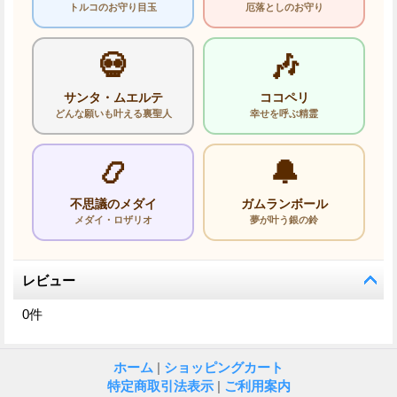
トルコのお守り目玉
厄落としのお守り
💀
🎶
サンタ・ムエルテ
ココペリ
どんな願いも叶える裏聖人
幸せを呼ぶ精霊
📿
🔔
不思議のメダイ
ガムランボール
メダイ・ロザリオ
夢が叶う銀の鈴
レビュー
0
件
ホーム
|
ショッピングカート
特定商取引法表示
|
ご利用案内