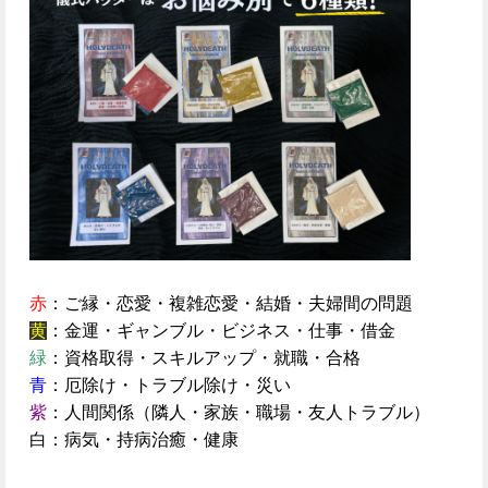
赤
：ご縁・恋愛・複雑恋愛・結婚・夫婦間の問題
黄
：金運・ギャンブル・ビジネス・仕事・借金
緑
：資格取得・スキルアップ・就職・合格
青
：厄除け・トラブル除け・災い
紫
：人間関係（隣人・家族・職場・友人トラブル）
白：病気・持病治癒・健康