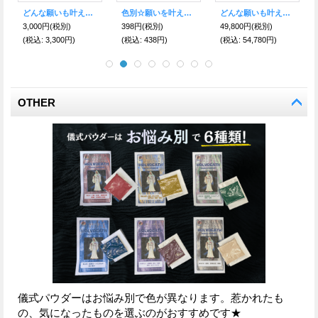
どんな願いも叶えるといわれる！サンタ・ムエルテ☆ゴージャス！ジルコニアネックレスBK
どんな願いも叶えるといわれる奇跡の聖人！サンタ・ムエルテ像 EXサイズ BLACK
どんな願いも叶えるといわれる！サンタ・ムエルテ★ゴージャスネックレス CIRCLE
12,000円
(税別)
48,800円
(税別)
10,000円
(税別)
(税込
:
13,200円)
(税込
:
53,680円)
(税込
:
11,000円)
OTHER
儀式パウダーはお悩み別で色が異なります。惹かれたも
の、気になったものを選ぶのがおすすめです★