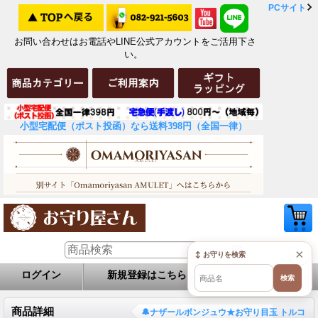
PCサイト
お問い合わせはお電話やLINE公式アカウントをご活用下さ
い。
小型宅配便（ポスト投函）なら送料398円（全国一律）
×
↕ お守りを検索
ログイン
新規登録はこちら
お問い合せ
検索
商品詳細
🔔ナザールボンジュウ★お守り目玉 トルコ