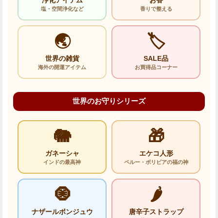
浄化アイテム
お香
塩・空間浄化など
香りで整える
🌏
🏷️
世界の雑貨
SALE品
海外の開運アイテム
お買得品コーナー
世界のお守りシリーズ
🐘
🎁
ガネーシャ
エケコ人形
インドの最高神
ペルー・ボリビアの福の神
🧿
🌶️
ナザールボンジュウ
唐辛子ストラップ