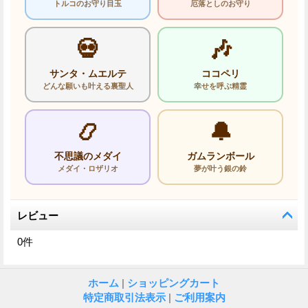
トルコのお守り目玉
厄落としのお守り
💀
🎶
サンタ・ムエルテ
ココペリ
どんな願いも叶える裏聖人
幸せを呼ぶ精霊
📿
🔔
不思議のメダイ
ガムランボール
メダイ・ロザリオ
夢が叶う銀の鈴
レビュー
0
件
ホーム
|
ショッピングカート
特定商取引法表示
|
ご利用案内