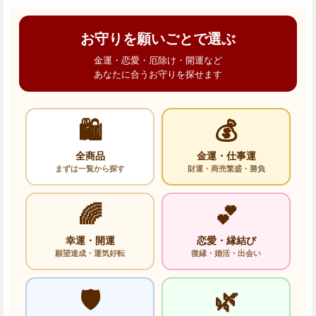
お守りを願いごとで選ぶ
金運・恋愛・厄除け・開運など
あなたに合うお守りを探せます
🛍️
💰
全商品
金運・仕事運
まずは一覧から探す
財運・商売繁盛・勝負
🌈
💕
幸運・開運
恋愛・縁結び
願望達成・運気好転
復縁・婚活・出会い
🛡️
🌿