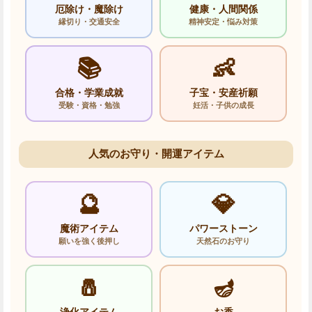
厄除け・魔除け
健康・人間関係
縁切り・交通安全
精神安定・悩み対策
📚
👶
合格・学業成就
子宝・安産祈願
受験・資格・勉強
妊活・子供の成長
人気のお守り・開運アイテム
🔮
💎
魔術アイテム
パワーストーン
願いを強く後押し
天然石のお守り
🧂
🪔