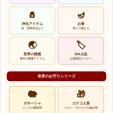
🧂
🪔
浄化アイテム
お香
塩・空間浄化など
香りで整える
🌏
🏷️
世界の雑貨
SALE品
海外の開運アイテム
お買得品コーナー
世界のお守りシリーズ
🐘
🎁
ガネーシャ
エケコ人形
インドの最高神
ペルー・ボリビアの福の神