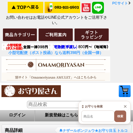
PCサイト
お問い合わせはお電話やLINE公式アカウントをご活用下さ
い。
小型宅配便（ポスト投函）なら送料398円（全国一律）
×
↕ お守りを検索
ログイン
新規登録はこちら
お問い合せ
検索
商品詳細
🔔ナザールボンジュウ★お守り目玉 トルコ