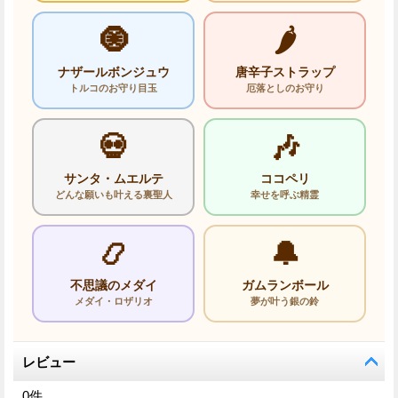
🧿
🌶️
ナザールボンジュウ
唐辛子ストラップ
トルコのお守り目玉
厄落としのお守り
💀
🎶
サンタ・ムエルテ
ココペリ
どんな願いも叶える裏聖人
幸せを呼ぶ精霊
📿
🔔
不思議のメダイ
ガムランボール
メダイ・ロザリオ
夢が叶う銀の鈴
レビュー
0
件