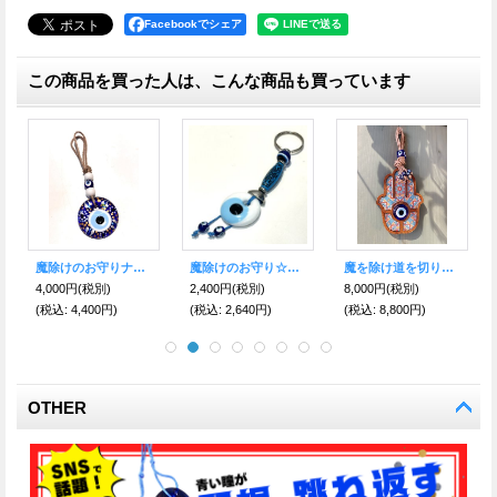
Facebookでシェア
この商品を買った人は、こんな商品も買っています
魔除けのお守りナザールボンジュウ●手書き柄入り●ジュートロープ編み タッセルチャーム E
魔除けのお守り☆ナザールボンジュウキーホルダー A
魔を除け道を切り拓く！ナザールボンジュウ＆WOODハムサ お守り壁掛け飾り E
4,000円
(税別)
2,400円
(税別)
8,000円
(税別)
(税込
:
4,400円)
(税込
:
2,640円)
(税込
:
8,800円)
OTHER