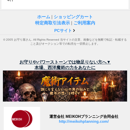
ホーム
|
ショッピングカート
特定商取引法表示
|
ご利用案内
PCサイト
© 2005 お守り屋さん. All Rights Reserved 当サイトの文章、画像などを無断で転記・転載する
こと及びオークション等での転売を一切禁止します。
お守りやパワーストーンでは物足りない方へ▼
本場、西洋魔術の力をあなたに
運営会社 MEIKOHプランニング合同会社
http://meikohplanning.com/