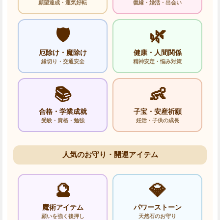
願望達成・運気好転
復縁・婚活・出会い
🛡️
🌿
厄除け・魔除け
健康・人間関係
縁切り・交通安全
精神安定・悩み対策
📚
👶
合格・学業成就
子宝・安産祈願
受験・資格・勉強
妊活・子供の成長
人気のお守り・開運アイテム
🔮
💎
魔術アイテム
パワーストーン
願いを強く後押し
天然石のお守り