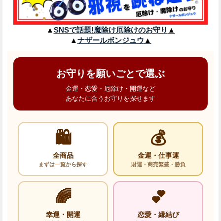
▲
SNSで話題!魔除け厄除けのお守り
▲
▲
ナザールボンジュウ
▲
お守りを願いごとで選ぶ
金運・恋愛・厄除け・開運など
あなたに合うお守りを探せます
🛍️
💰
全商品
金運・仕事運
まずは一覧から探す
財運・商売繁盛・勝負
🌈
💕
幸運・開運
恋愛・縁結び