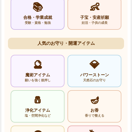
📚
👶
合格・学業成就
子宝・安産祈願
受験・資格・勉強
妊活・子供の成長
人気のお守り・開運アイテム
🔮
💎
魔術アイテム
パワーストーン
願いを強く後押し
天然石のお守り
🧂
🪔
浄化アイテム
お香
塩・空間浄化など
香りで整える