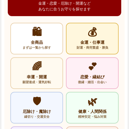
金運・恋愛・厄除け・開運など
あなたに合うお守りを探せます
🛍️
💰
全商品
金運・仕事運
まずは一覧から探す
財運・商売繁盛・勝負
🌈
💕
幸運・開運
恋愛・縁結び
願望達成・運気好転
復縁・婚活・出会い
🛡️
🌿
厄除け・魔除け
健康・人間関係
縁切り・交通安全
精神安定・悩み対策