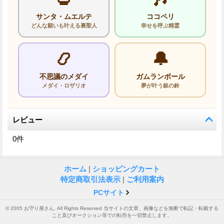
サンタ・ムエルテ
ココペリ
どんな願いも叶える裏聖人
幸せを呼ぶ精霊
📿
🔔
不思議のメダイ
ガムランボール
メダイ・ロザリオ
夢が叶う銀の鈴
レビュー
0
件
ホーム
|
ショッピングカート
特定商取引法表示
|
ご利用案内
PCサイト
© 2005 お守り屋さん. All Rights Reserved 当サイトの文章、画像などを無断で転記・転載する
こと及びオークション等での転売を一切禁止します。