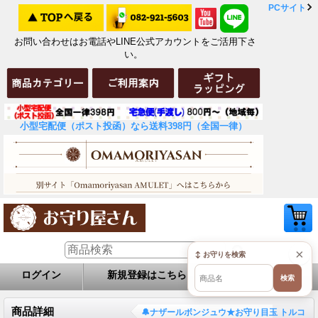
PCサイト
お問い合わせはお電話やLINE公式アカウントをご活用下さ
い。
小型宅配便（ポスト投函）なら送料398円（全国一律）
×
↕ お守りを検索
ログイン
新規登録はこちら
お問い合せ
検索
商品詳細
🔔ナザールボンジュウ★お守り目玉 トルコ