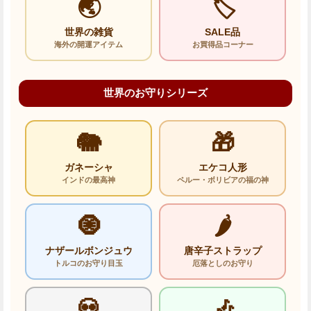
🌏
🏷️
世界の雑貨
SALE品
海外の開運アイテム
お買得品コーナー
世界のお守りシリーズ
🐘
🎁
ガネーシャ
エケコ人形
インドの最高神
ペルー・ボリビアの福の神
🧿
🌶️
ナザールボンジュウ
唐辛子ストラップ
トルコのお守り目玉
厄落としのお守り
💀
🎶