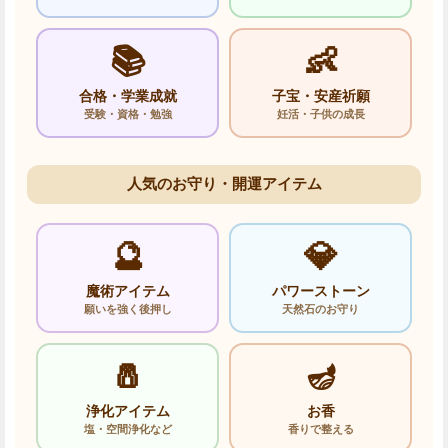
📚
👶
合格・学業成就
子宝・安産祈願
受験・資格・勉強
妊活・子供の成長
人気のお守り・開運アイテム
🔮
💎
魔術アイテム
パワーストーン
願いを強く後押し
天然石のお守り
🧂
🪔
浄化アイテム
お香
塩・空間浄化など
香りで整える