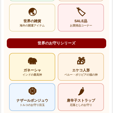
🌏
🏷️
世界の雑貨
SALE品
海外の開運アイテム
お買得品コーナー
世界のお守りシリーズ
🐘
🎁
ガネーシャ
エケコ人形
インドの最高神
ペルー・ボリビアの福の神
🧿
🌶️
ナザールボンジュウ
唐辛子ストラップ
トルコのお守り目玉
厄落としのお守り