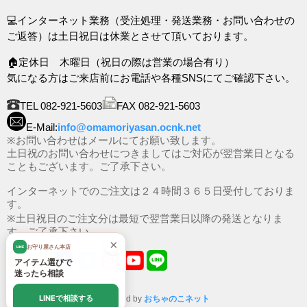
💻インターネット業務（受注処理・発送業務・お問い合わせの
ご返答）は土日祝日は休業とさせて頂いております。
🏠定休日 木曜日（祝日の際は営業の場合有り）
気になる方はご来店前にお電話や各種SNSにてご確認下さい。
TEL 082-921-5603
FAX 082-921-5603
E-Mail:
info@omamoriyasan.ocnk.net
※お問い合わせはメールにてお願い致します。
土日祝のお問い合わせにつきましてはご対応が翌営業日となる
こともございます。ご了承下さい。
インターネットでのご注文は２４時間３６５日受付しておりま
す。
※土日祝日のご注文分は最短で翌営業日以降の発送となりま
す。ご了承下さい。
×
お守り屋さん本店
LINE
アイテム選びで
迷ったら相談
LINEで相談する
Powered by
おちゃのこネット