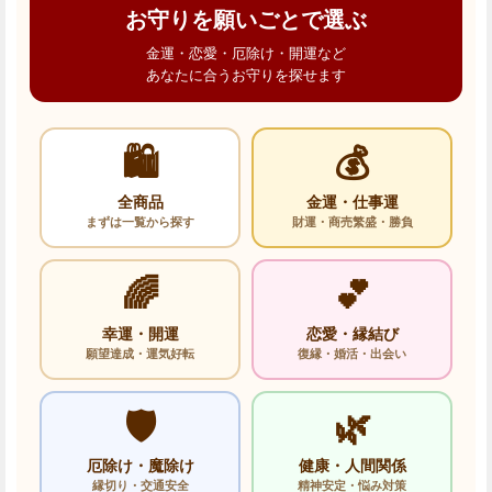
お守りを願いごとで選ぶ
金運・恋愛・厄除け・開運など
あなたに合うお守りを探せます
🛍️
💰
全商品
金運・仕事運
まずは一覧から探す
財運・商売繁盛・勝負
🌈
💕
幸運・開運
恋愛・縁結び
願望達成・運気好転
復縁・婚活・出会い
🛡️
🌿
厄除け・魔除け
健康・人間関係
縁切り・交通安全
精神安定・悩み対策