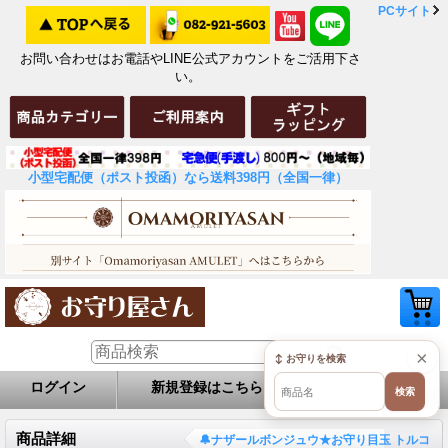
PCサイト
お問い合わせはお電話やLINE公式アカウントをご活用下さ
い。
小型宅配便（ポスト投函）なら送料398円（全国一律）
×
↕ お守りを検索
ログイン
新規登録はこちら
お問い合せ
検索
商品詳細
🔔ナザールボンジュウ★お守り目玉 トルコ