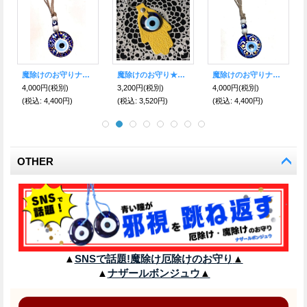
魔除けのお守りナザールボンジュウ●手書き柄入り●ジュートロープ編み タッセルチャーム K
魔除けのお守り★ハムサ＆ナザールボンジュウ★レザーキーリング【パープル】
魔除けのお守り★ナザールボンジュウ★レザーキーリング【スカイ】
4,000円
(税別)
3,200円
(税別)
3,200円
(税別)
(税込
:
4,400円)
(税込
:
3,520円)
(税込
:
3,520円)
OTHER
▲
SNSで話題!魔除け厄除けのお守り
▲
▲
ナザールボンジュウ
▲