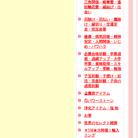
三角関係・略奪愛・遠
距離恋愛・縁結び・出
会い
厄除け・厄払い・魔除
け・縁切り・交通安
全・状況改善
健康・病気回復・精神
安定・人間関係・いじ
め・パワハラ
必勝合格祈願・学業成
就・成績アップ・大学
卒業・資格取得・スキ
ルアップ・受験・勉強
子宝祈願・子授け・妊
活・安産祈願・子供の
成長祈願
🔮魔術アイテム
🪞パワーストーン
浄化アイテム・塩 他
お香
世界のセレクト雑貨
￥550★大特価！輸入
リング