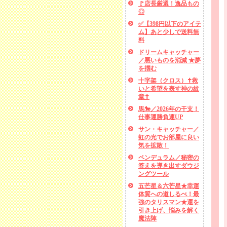
🚩店長厳選！逸品もの
◎
✅【398円以下のアイテ
ム】あと少しで送料無
料
ドリームキャッチャー
／悪いものを消滅 ★夢
を掴む
十字架（クロス）✝救
いと希望を表す神の紋
章✝
馬🐎／2026年の干支！
仕事運勝負運UP
サン・キャッチャー／
虹の光でお部屋に良い
気を拡散！
ペンデュラム／秘密の
答えを導き出すダウジ
ングツール
五芒星＆六芒星★幸運
体質への道しるべ！最
強のタリスマン★運を
引き上げ、悩みを解く
魔法陣