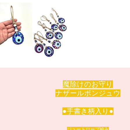
魔除けのお守り
ナザールボンジュウ
●手書き柄入り●
ジュートロープ編み