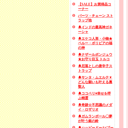
【SALE】お買得品コ
ーナー
パーツ・チェーン スト
ラップ他
🔔インドの最高神ガネ
ーシャ
🔔エケコ人形・小物★
ペルー・ボリビアの福
の神
🔔ナザールボンジュウ
★お守り目玉 トルコ
🔔厄落としの唐辛子ス
トラップ
🔔サンタ・ムエルテ▼
どんな願いも叶える裏
聖人
🔔ココペリ♥幸せを呼
ぶ精霊
🔔奇跡☆不思議のメダ
イ・ロザリオ
🔔ガムランボール〇夢
が叶う銀の鈴
🔔ハッピードール(ブー