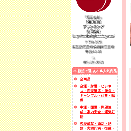
「運営会社」
MEIKOH
プランニング
合同会社
http://meikohplanning.com/
〒731-5128
広島県広島市佐伯区五日市
中央4-1-11
℡
082-921-5603
願望で選ぶ／ 🔔人気商品
／ SALE品
全商品
金運・財運・ビジネ
ス・商売繁盛・勝負・
ギャンブル・仕事・転
職
幸運・開運・願望達
成・家内安全・運気好
転
恋愛成就・婚活・結
婚・夫婦円満・復縁・