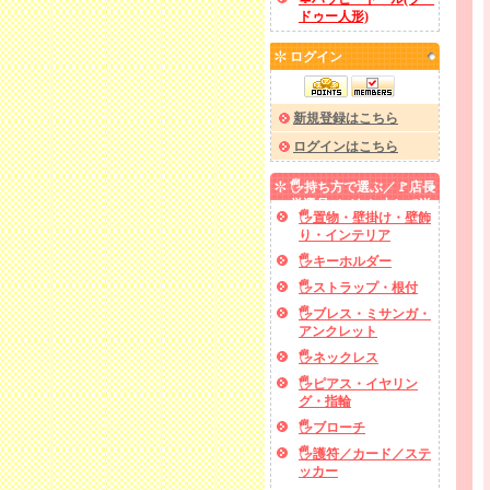
ドゥー人形)
ログイン
新規登録はこちら
ログインはこちら
🖐️持ち方で選ぶ／🚩店長
厳選品／✅あと少しで送
🖐️置物・壁掛け・壁飾
料無料
り・インテリア
🖐️キーホルダー
🖐️ストラップ・根付
🖐️ブレス・ミサンガ・
アンクレット
🖐️ネックレス
🖐️ピアス・イヤリン
グ・指輪
🖐️ブローチ
🖐️護符／カード／ステ
ッカー