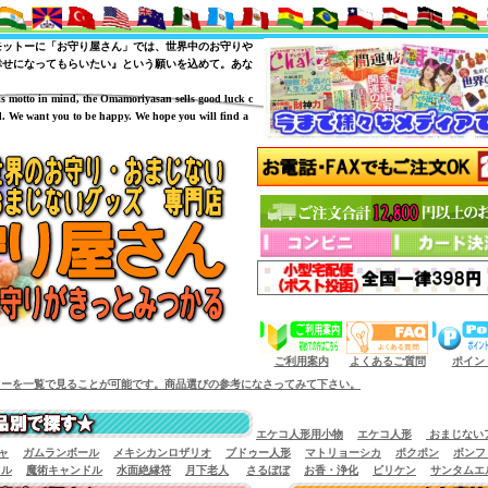
モットーに「お守り屋さん」では、世界中のお守りや
幸せになってもらいたい』という願いを込めて。あな
is motto in mind, the Omamoriyasan sells good luck c
. We want you to be happy. We hope you will find a
（商品サイズによっては小型宅配便が利用出来
ご利用案内
よくあるご質問
ポイン
とが可能です。商品選びの参考になさってみて下さい。
エケコ人形用小物
エケコ人形
おまじない
ャ
ガムランボール
メキシカンロザリオ
ブドゥー人形
マトリョーシカ
ポクポン
ボンフ
イル
魔術キャンドル
水面絶縁符
月下老人
さるぼぼ
お香・浄化
ビリケン
サンタムエ