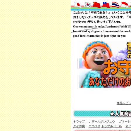
こだわりは「本物である！」ということを
おまじないグッズの販売をしています。『
ただけのお守りを見つけて下さいね。
Our commitment is to be "authentic! With th
harms and spell goods from around the world
good luck charm that is just right for you.
商品レビューを一覧で見るこ
トラップ
ナザールボンジュウ
ガネーシ
クイの実
ココペリ
トラブルドール
オ