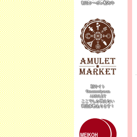
割引クーポン配布中
別サイト
Omamoriyasan
AMULET
ここでしか買えない
商品多数あります！