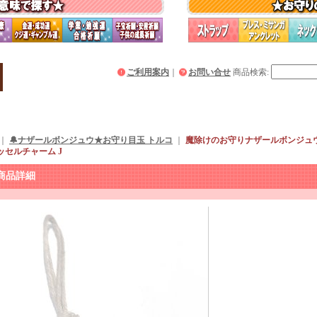
ご利用案内
｜
お問い合せ
商品検索
:
｜
🔔ナザールボンジュウ★お守り目玉 トルコ
｜
魔除けのお守りナザールボンジュ
ッセルチャーム J
商品詳細