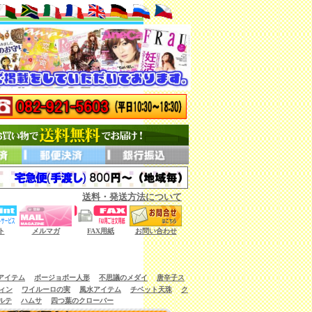
送料・発送方法について
ない商品もございます。）
ト
メルマガ
FAX用紙
お問い合わせ
アイテム
ボージョボー人形
不思議のメダイ
唐辛子ス
ィン
ワイルーロの実
風水アイテム
チベット天珠
ク
ルテ
ハムサ
四つ葉のクローバー