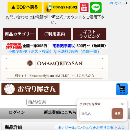
PCサイト
お問い合わせはお電話やLINE公式アカウントをご活用下さ
い。
小型宅配便（ポスト投函）なら送料398円（全国一律）
×
↕ お守りを検索
ログイン
新規登録はこちら
お問い合せ
検索
商品詳細
🔔ナザールボンジュウ★お守り目玉 トルコ