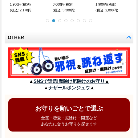
1,980円
(税別)
3,000円
(税別)
1,900円
(税別)
(税込
:
2,178円)
(税込
:
3,300円)
(税込
:
2,090円)
OTHER
▲
SNSで話題!魔除け厄除けのお守り
▲
▲
ナザールボンジュウ
▲
お守りを願いごとで選ぶ
金運・恋愛・厄除け・開運など
あなたに合うお守りを探せます