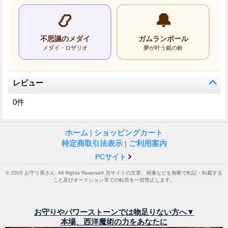
📿
🔔
不思議のメダイ
ガムランボール
メダイ・ロザリオ
夢が叶う銀の鈴
レビュー
0
件
ホーム
|
ショッピングカート
特定商取引法表示
|
ご利用案内
PCサイト
© 2005 お守り屋さん. All Rights Reserved 当サイトの文章、画像などを無断で転記・転載する
こと及びオークション等での転売を一切禁止します。
お守りやパワーストーンでは物足りない方へ▼
本場、西洋魔術の力をあなたに