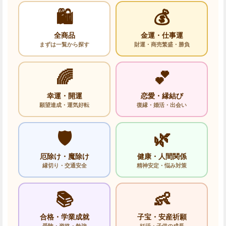
🛍️
💰
全商品
金運・仕事運
まずは一覧から探す
財運・商売繁盛・勝負
🌈
💕
幸運・開運
恋愛・縁結び
願望達成・運気好転
復縁・婚活・出会い
🛡️
🌿
厄除け・魔除け
健康・人間関係
縁切り・交通安全
精神安定・悩み対策
📚
👶
合格・学業成就
子宝・安産祈願
受験・資格・勉強
妊活・子供の成長