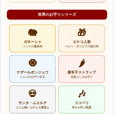
世界のお守りシリーズ
🐘
🎁
ガネーシャ
エケコ人形
インドの最高神
ペルー・ボリビアの福の神
🧿
🌶️
ナザールボンジュウ
唐辛子ストラップ
トルコのお守り目玉
厄落としのお守り
💀
🎶
サンタ・ムエルテ
ココペリ
どんな願いも叶える裏聖人
幸せを呼ぶ精霊