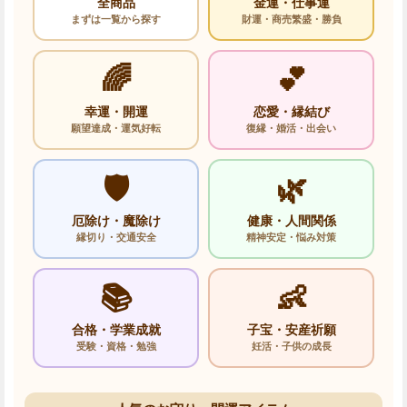
全商品
金運・仕事運
まずは一覧から探す
財運・商売繁盛・勝負
🌈
💕
幸運・開運
恋愛・縁結び
願望達成・運気好転
復縁・婚活・出会い
🛡️
🌿
厄除け・魔除け
健康・人間関係
縁切り・交通安全
精神安定・悩み対策
📚
👶
合格・学業成就
子宝・安産祈願
受験・資格・勉強
妊活・子供の成長