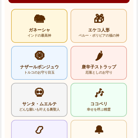
🐘
🎁
ガネーシャ
エケコ人形
インドの最高神
ペルー・ボリビアの福の神
🧿
🌶️
ナザールボンジュウ
唐辛子ストラップ
トルコのお守り目玉
厄落としのお守り
💀
🎶
サンタ・ムエルテ
ココペリ
どんな願いも叶える裏聖人
幸せを呼ぶ精霊
📿
🔔