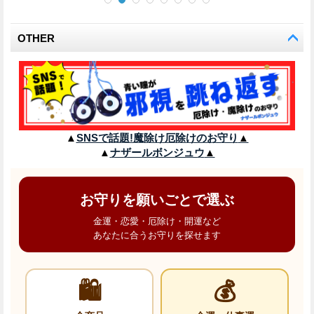
OTHER
▲
SNSで話題!魔除け厄除けのお守り
▲
▲
ナザールボンジュウ
▲
お守りを願いごとで選ぶ
金運・恋愛・厄除け・開運など
あなたに合うお守りを探せます
🛍️
💰