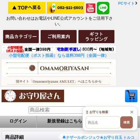
PCサイト
お問い合わせはお電話やLINE公式アカウントをご活用下さ
い。
小型宅配便（ポスト投函）なら送料398円（全国一律）
×
↕ お守りを検索
ログイン
新規登録はこちら
お問い合せ
検索
商品詳細
🔔ナザールボンジュウ★お守り目玉 トルコ