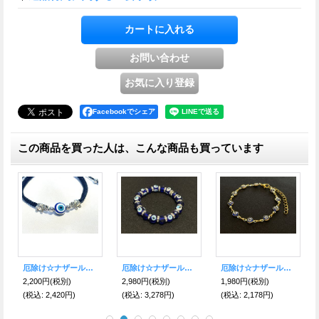
Facebookでシェア
この商品を買った人は、こんな商品も買っています
厄除け☆ナザールボンジュウ★Wエレファント ミサンガブレス BLACK
厄除け☆ナザールボンジュウ★ロンデルブレスレット ブルー10ｍｍ
厄除け☆ナザールボンジュウ★細めブレスレット ゴールド（アジャスター付）
2,200円
(税別)
2,980円
(税別)
1,980円
(税別)
(税込
:
2,420円)
(税込
:
3,278円)
(税込
:
2,178円)