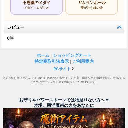
不思議のメダイ
ガムランボール
メダイ・ロザリオ
夢が叶う銀の鈴
レビュー
0
件
ホーム
|
ショッピングカート
特定商取引法表示
|
ご利用案内
PCサイト
© 2005 お守り屋さん. All Rights Reserved 当サイトの文章、画像などを無断で転記・転載する
こと及びオークション等での転売を一切禁止します。
お守りやパワーストーンでは物足りない方へ▼
本場、西洋魔術の力をあなたに