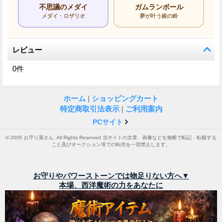
不思議のメダイ
ガムランボール
メダイ・ロザリオ
夢が叶う銀の鈴
レビュー
0
件
ホーム
|
ショッピングカート
特定商取引法表示
|
ご利用案内
PCサイト
© 2005 お守り屋さん. All Rights Reserved 当サイトの文章、画像などを無断で転記・転載する
こと及びオークション等での転売を一切禁止します。
お守りやパワーストーンでは物足りない方へ▼
本場、西洋魔術の力をあなたに