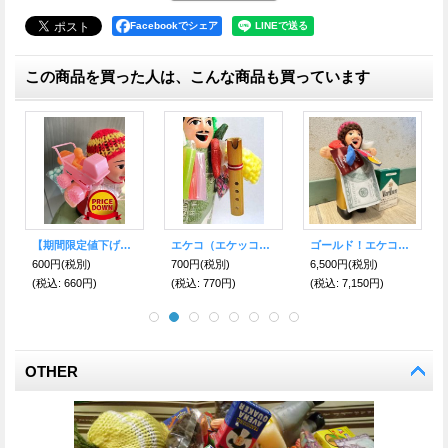
Facebookでシェア
この商品を買った人は、こんな商品も買っています
ゴールド！エケコ（エケッコ）人形 Lサイズ（約18.5センチ）『ペルー産！』
【期間限定値下げ中！】すくすく育て！赤ちゃん?ベビーカーB【エケコ人形用・小物のみの価格】
【期間限定値下げ中！】すくすく育て！赤ちゃん?ベビーカーP【エケコ人形用・小物のみの価格】
【数量限定】エケコ人形用小物 鳴るよ♪ペルーのミニチュア楽器・ティンジャ【
)
600円
(税別)
600円
(税別)
500円
(税別)
円)
(税込
:
660円)
(税込
:
660円)
(税込
:
550円)
OTHER