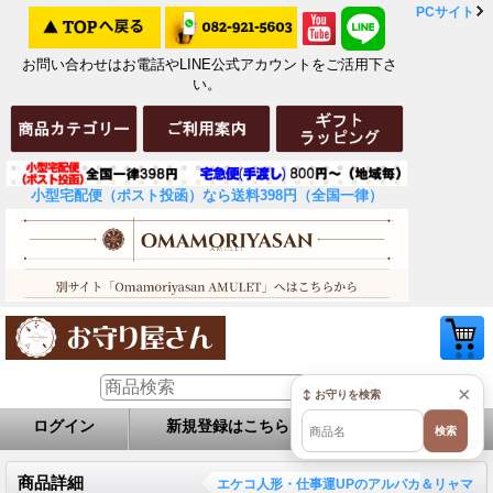
PCサイト
お問い合わせはお電話やLINE公式アカウントをご活用下さ
い。
小型宅配便（ポスト投函）なら送料398円（全国一律）
×
↕ お守りを検索
ログイン
新規登録はこちら
お問い合せ
検索
商品詳細
エケコ人形・仕事運UPのアルパカ＆リャマ