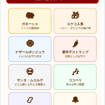
🐘
🎁
ガネーシャ
エケコ人形
インドの最高神
ペルー・ボリビアの福の神
🧿
🌶️
ナザールボンジュウ
唐辛子ストラップ
トルコのお守り目玉
厄落としのお守り
💀
🎶
サンタ・ムエルテ
ココペリ
どんな願いも叶える裏聖人
幸せを呼ぶ精霊
📿
🔔