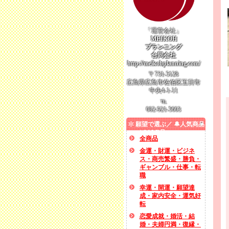
「運営会社」
MEIKOH
プランニング
合同会社
http://meikohplanning.com/
〒731-5128
広島県広島市佐伯区五日市
中央4-1-11
℡
082-921-5603
願望で選ぶ／ 🔔人気商品
／ SALE品
全商品
金運・財運・ビジネ
ス・商売繁盛・勝負・
ギャンブル・仕事・転
職
幸運・開運・願望達
成・家内安全・運気好
転
恋愛成就・婚活・結
婚・夫婦円満・復縁・