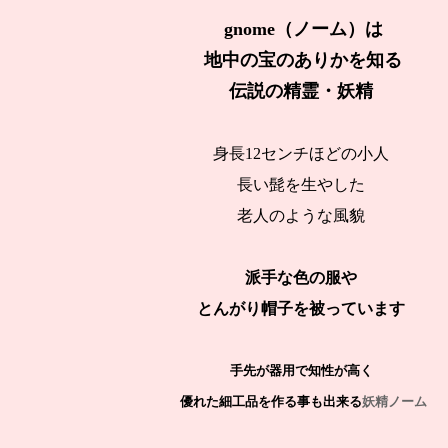
gnome（ノーム）は
地中の宝のありかを知る
伝説の
精霊・妖精
身長12センチほどの小人
長い髭を生やした
老人のような風貌
派手な色の服や
とんがり帽子を被っています
手先が器用で知性が高く
優れた細工品を作る事も出来る
妖精ノーム