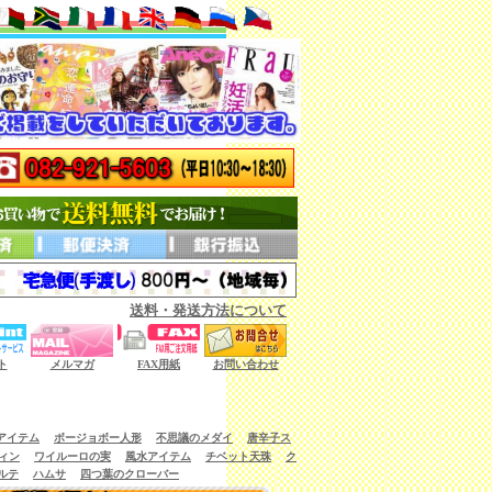
送料・発送方法について
ない商品もございます。）
ト
メルマガ
FAX用紙
お問い合わせ
アイテム
ボージョボー人形
不思議のメダイ
唐辛子ス
ィン
ワイルーロの実
風水アイテム
チベット天珠
ク
ルテ
ハムサ
四つ葉のクローバー