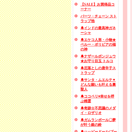
【SALE】お買得品コ
ーナー
パーツ・チェーン スト
ラップ他
🔔インドの最高神ガネ
ーシャ
🔔エケコ人形・小物★
ペルー・ボリビアの福
の神
🔔ナザールボンジュウ
★お守り目玉 トルコ
🔔厄落としの唐辛子ス
トラップ
🔔サンタ・ムエルテ▼
どんな願いも叶える裏
聖人
🔔ココペリ♥幸せを呼
ぶ精霊
🔔奇跡☆不思議のメダ
イ・ロザリオ
🔔ガムランボール〇夢
が叶う銀の鈴
🔔ハッピードール(ブー