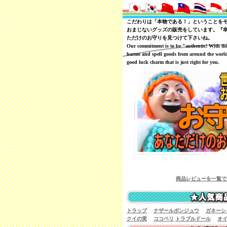
こだわりは「本物である！」ということを
おまじないグッズの販売をしています。『
ただけのお守りを見つけて下さいね。
Our commitment is to be "authentic! With th
harms and spell goods from around the world
good luck charm that is just right for you.
商品レビューを一覧で見ることが可能で
トラップ
ナザールボンジュウ
ガネーシ
クイの実
ココペリ
トラブルドール
オ