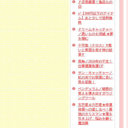
🚩店長厳選！逸品もの
◎
✅【398円以下のアイテ
ム】あと少しで送料無
料
ドリームキャッチャー
／悪いものを消滅 ★夢
を掴む
十字架（クロス）✝救
いと希望を表す神の紋
章✝
馬🐎／2026年の干支！
仕事運勝負運UP
サン・キャッチャー／
虹の光でお部屋に良い
気を拡散！
ペンデュラム／秘密の
答えを導き出すダウジ
ングツール
五芒星＆六芒星★幸運
体質への道しるべ！最
強のタリスマン★運を
引き上げ、悩みを解く
魔法陣