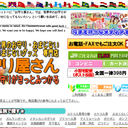
モットーに「お守り屋さん」では、世界中のお守りや
幸せになってもらいたい』という願いを込めて。あな
is motto in mind, the Omamoriyasan sells good luck c
. We want you to be happy. We hope you will find a
（商品サイズによっては小型宅配便が利用出来
ご利用案内
よくあるご質問
ポイン
す。商品選びの参考になさってみて下さい。
エケコ人形用小物
エケコ人形
おまじない
ャ
ガムランボール
メキシカンロザリオ
ブドゥー人形
マトリョーシカ
ポクポン
ボンフ
イル
魔術キャンドル
水面絶縁符
月下老人
さるぼぼ
お香・浄化
ビリケン
サンタムエ