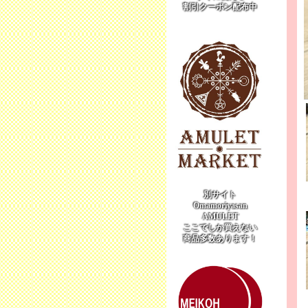
割引クーポン配布中
別サイト
Omamoriyasan
AMULET
ここでしか買えない
商品多数あります！