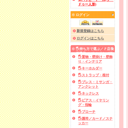
ドゥー人形)
ログイン
新規登録はこちら
ログインはこちら
🖐️持ち方で選ぶ／🚩店長
厳選品／✅あと少しで送
🖐️置物・壁掛け・壁飾
料無料
り・インテリア
🖐️キーホルダー
🖐️ストラップ・根付
🖐️ブレス・ミサンガ・
アンクレット
🖐️ネックレス
🖐️ピアス・イヤリン
グ・指輪
🖐️ブローチ
🖐️護符／カード／ステ
ッカー