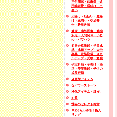
三角関係・略奪愛・遠
距離恋愛・縁結び・出
会い
厄除け・厄払い・魔除
け・縁切り・交通安
全・状況改善
健康・病気回復・精神
安定・人間関係・いじ
め・パワハラ
必勝合格祈願・学業成
就・成績アップ・大学
卒業・資格取得・スキ
ルアップ・受験・勉強
子宝祈願・子授け・妊
活・安産祈願・子供の
成長祈願
🔮魔術アイテム
🪞パワーストーン
浄化アイテム・塩 他
お香
世界のセレクト雑貨
￥550★大特価！輸入
リング