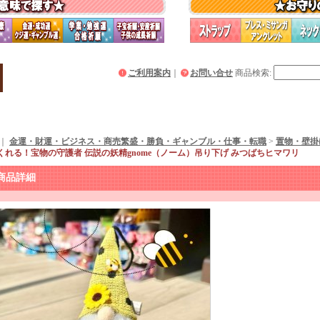
ご利用案内
｜
お問い合せ
商品検索
:
｜
金運・財運・ビジネス・商売繁盛・勝負・ギャンブル・仕事・転職
>
置物・壁掛
くれる！宝物の守護者 伝説の妖精gnome（ノーム）吊り下げ みつばちヒマワリ
商品詳細