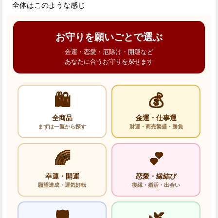
全体はこのような感じ
お守りを願いごとで選ぶ
金運・恋愛・厄除け・開運など
あなたに合うお守りを探せます
🛍️
💰
全商品
金運・仕事運
まずは一覧から探す
財運・商売繁盛・勝負
🌈
💕
幸運・開運
恋愛・縁結び
願望達成・運気好転
復縁・婚活・出会い
🛡️
🌿