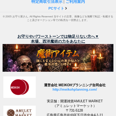
特定商取引法表示
|
ご利用案内
PCサイト
© 2005 お守り屋さん. All Rights Reserved 当サイトの文章、画像などを無断で転記・転載する
こと及びオークション等での転売を一切禁止します。
お守りやパワーストーンでは物足りない方へ▼
本場、西洋魔術の力をあなたに
運営会社 MEIKOHプランニング合同会社
http://meikohplanning.com/
実店舗：開運雑貨AMULET MARKET
（アミュレットマーケット）
〒731-5128
広島県広島市佐伯区五日市中央4-1-11