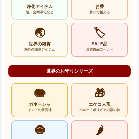
浄化アイテム
お香
塩・空間浄化など
香りで整える
🌏
🏷️
世界の雑貨
SALE品
海外の開運アイテム
お買得品コーナー
世界のお守りシリーズ
🐘
🎁
ガネーシャ
エケコ人形
インドの最高神
ペルー・ボリビアの福の神
🧿
🌶️