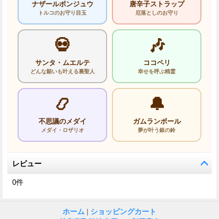
ナザールボンジュウ
唐辛子ストラップ
トルコのお守り目玉
厄落としのお守り
💀
🎶
サンタ・ムエルテ
ココペリ
どんな願いも叶える裏聖人
幸せを呼ぶ精霊
📿
🔔
不思議のメダイ
ガムランボール
メダイ・ロザリオ
夢が叶う銀の鈴
レビュー
0
件
ホーム
|
ショッピングカート