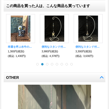
この商品を買った人は、こんな商品も買っています
便利なスタンド付き！幸運を呼ぶ♪光のおまじない 置き型サン・キャッチャー🦋BUTTERFLY 小-Silver
魔を祓い幸運を呼ぶ勾玉！★ トラブル・災難回避のターコイズ
魔を祓い幸運を呼ぶ！勾玉★強力な浄化作用＝強運水晶！
3,300円
(税別)
1,700円
(税別)
1,700円
(税別)
(税込
:
3,630円)
(税込
:
1,870円)
(税込
:
1,870円)
OTHER