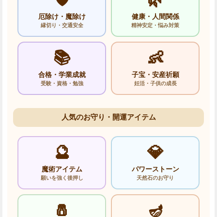
厄除け・魔除け
健康・人間関係
縁切り・交通安全
精神安定・悩み対策
📚
👶
合格・学業成就
子宝・安産祈願
受験・資格・勉強
妊活・子供の成長
人気のお守り・開運アイテム
🔮
💎
魔術アイテム
パワーストーン
願いを強く後押し
天然石のお守り
🧂
🪔