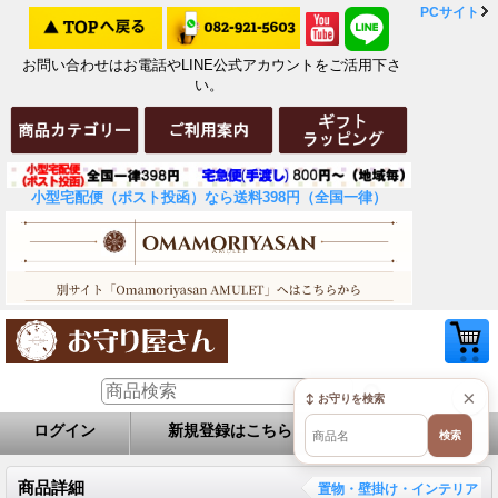
PCサイト
お問い合わせはお電話やLINE公式アカウントをご活用下さ
い。
小型宅配便（ポスト投函）なら送料398円（全国一律）
×
↕ お守りを検索
ログイン
新規登録はこちら
お問い合せ
検索
商品詳細
置物・壁掛け・インテリア