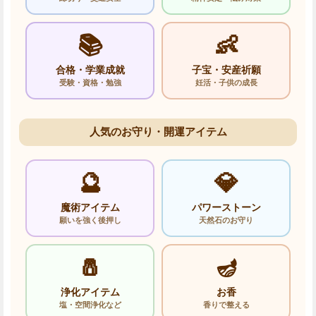
📚
👶
合格・学業成就
子宝・安産祈願
受験・資格・勉強
妊活・子供の成長
人気のお守り・開運アイテム
🔮
💎
魔術アイテム
パワーストーン
願いを強く後押し
天然石のお守り
🧂
🪔
浄化アイテム
お香
塩・空間浄化など
香りで整える