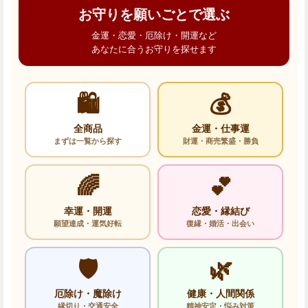
お守りを願いごとで選ぶ
金運・恋愛・厄除け・開運など
あなたに合うお守りを探せます
🛍️
💰
全商品
金運・仕事運
まずは一覧から探す
財運・商売繁盛・勝負
🌈
💕
幸運・開運
恋愛・縁結び
願望達成・運気好転
復縁・婚活・出会い
🛡️
🌿
厄除け・魔除け
健康・人間関係
縁切り・交通安全
精神安定・悩み対策