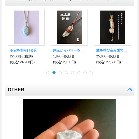
アナタの魅力を最大限に引き出す巨大原石！ ローズクォーツ
また恋をしたくなる…人を愛する気持ちを取り戻す クンツァイトネックレス
マネーボックス！財宝を集める！【龍穴】トレジャーメノウキーホルダー 原石タイプEE
88,000円
(税別)
9,880円
(税別)
3,990円
(税別)
(税込
:
96,800円)
(税込
:
10,868円)
(税込
:
4,389円)
OTHER