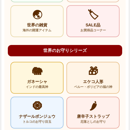
🌏
🏷️
世界の雑貨
SALE品
海外の開運アイテム
お買得品コーナー
世界のお守りシリーズ
🐘
🎁
ガネーシャ
エケコ人形
インドの最高神
ペルー・ボリビアの福の神
🧿
🌶️
ナザールボンジュウ
唐辛子ストラップ
トルコのお守り目玉
厄落としのお守り