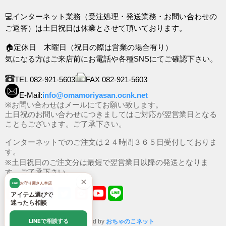
💻インターネット業務（受注処理・発送業務・お問い合わせの
ご返答）は土日祝日は休業とさせて頂いております。
🏠定休日 木曜日（祝日の際は営業の場合有り）
気になる方はご来店前にお電話や各種SNSにてご確認下さい。
TEL 082-921-5603
FAX 082-921-5603
E-Mail:
info@omamoriyasan.ocnk.net
※お問い合わせはメールにてお願い致します。
土日祝のお問い合わせにつきましてはご対応が翌営業日となる
こともございます。ご了承下さい。
インターネットでのご注文は２４時間３６５日受付しておりま
す。
※土日祝日のご注文分は最短で翌営業日以降の発送となりま
す。ご了承下さい。
×
お守り屋さん本店
LINE
アイテム選びで
迷ったら相談
LINEで相談する
Powered by
おちゃのこネット