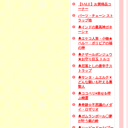
【SALE】お買得品コ
ーナー
パーツ・チェーン スト
ラップ他
🔔インドの最高神ガネ
ーシャ
🔔エケコ人形・小物★
ペルー・ボリビアの福
の神
🔔ナザールボンジュウ
★お守り目玉 トルコ
🔔厄落としの唐辛子ス
トラップ
🔔サンタ・ムエルテ▼
どんな願いも叶える裏
聖人
🔔ココペリ♥幸せを呼
ぶ精霊
🔔奇跡☆不思議のメダ
イ・ロザリオ
🔔ガムランボール〇夢
が叶う銀の鈴
🔔ハッピードール(ブー