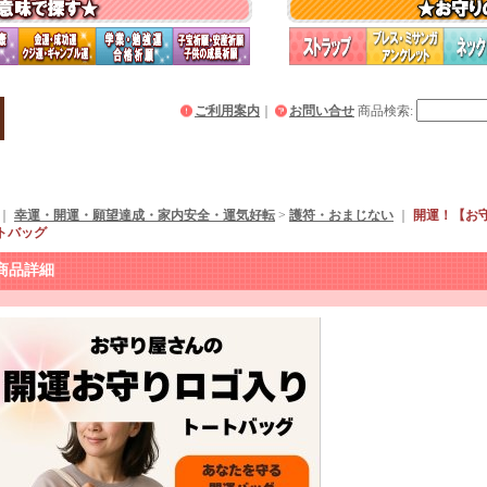
ご利用案内
｜
お問い合せ
商品検索
:
｜
幸運・開運・願望達成・家内安全・運気好転
>
護符・おまじない
｜
開運！【お
トバッグ
商品詳細