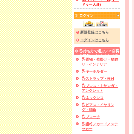
ドゥー人形)
ログイン
新規登録はこちら
ログインはこちら
🖐️持ち方で選ぶ／🚩店長
厳選品／✅あと少しで送
🖐️置物・壁掛け・壁飾
料無料
り・インテリア
🖐️キーホルダー
🖐️ストラップ・根付
🖐️ブレス・ミサンガ・
アンクレット
🖐️ネックレス
🖐️ピアス・イヤリン
グ・指輪
🖐️ブローチ
🖐️護符／カード／ステ
ッカー