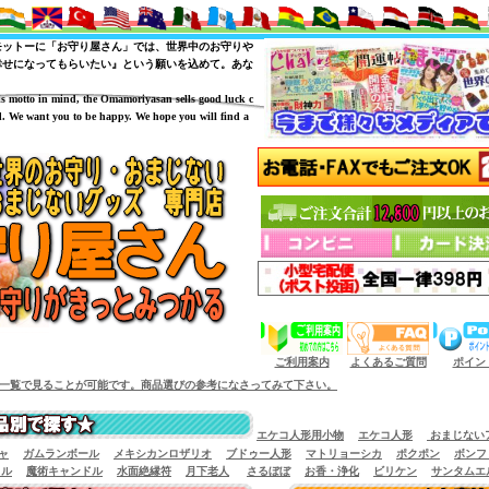
モットーに「お守り屋さん」では、世界中のお守りや
幸せになってもらいたい』という願いを込めて。あな
is motto in mind, the Omamoriyasan sells good luck c
. We want you to be happy. We hope you will find a
（商品サイズによっては小型宅配便が利用出来
ご利用案内
よくあるご質問
ポイン
とが可能です。商品選びの参考になさってみて下さい。
エケコ人形用小物
エケコ人形
おまじない
ャ
ガムランボール
メキシカンロザリオ
ブドゥー人形
マトリョーシカ
ポクポン
ボンフ
イル
魔術キャンドル
水面絶縁符
月下老人
さるぼぼ
お香・浄化
ビリケン
サンタムエ