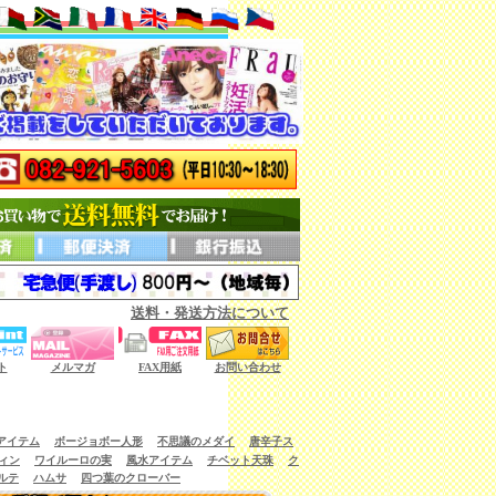
送料・発送方法について
ない商品もございます。）
ト
メルマガ
FAX用紙
お問い合わせ
アイテム
ボージョボー人形
不思議のメダイ
唐辛子ス
ィン
ワイルーロの実
風水アイテム
チベット天珠
ク
ルテ
ハムサ
四つ葉のクローバー