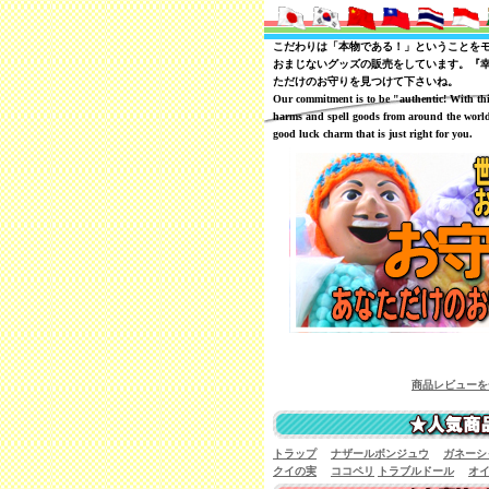
こだわりは「本物である！」ということを
おまじないグッズの販売をしています。『
ただけのお守りを見つけて下さいね。
Our commitment is to be "authentic! With th
harms and spell goods from around the world
good luck charm that is just right for you.
商品レビューを一覧で見るこ
トラップ
ナザールボンジュウ
ガネーシ
クイの実
ココペリ
トラブルドール
オ