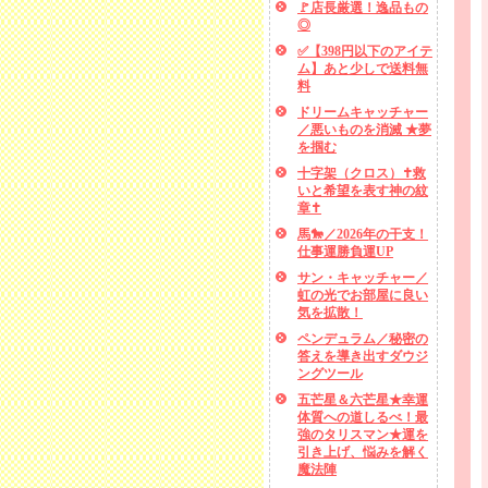
🚩店長厳選！逸品もの
◎
✅【398円以下のアイテ
ム】あと少しで送料無
料
ドリームキャッチャー
／悪いものを消滅 ★夢
を掴む
十字架（クロス）✝救
いと希望を表す神の紋
章✝
馬🐎／2026年の干支！
仕事運勝負運UP
サン・キャッチャー／
虹の光でお部屋に良い
気を拡散！
ペンデュラム／秘密の
答えを導き出すダウジ
ングツール
五芒星＆六芒星★幸運
体質への道しるべ！最
強のタリスマン★運を
引き上げ、悩みを解く
魔法陣