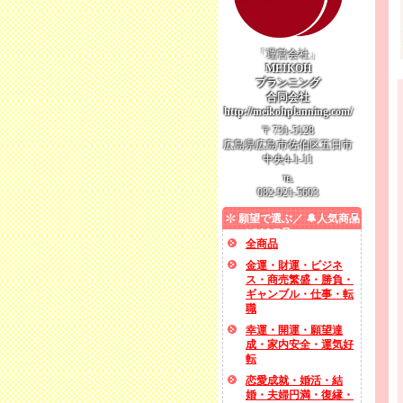
「運営会社」
MEIKOH
プランニング
合同会社
http://meikohplanning.com/
〒731-5128
広島県広島市佐伯区五日市
中央4-1-11
℡
082-921-5603
願望で選ぶ／ 🔔人気商品
／ SALE品
全商品
金運・財運・ビジネ
ス・商売繁盛・勝負・
ギャンブル・仕事・転
職
幸運・開運・願望達
成・家内安全・運気好
転
恋愛成就・婚活・結
婚・夫婦円満・復縁・