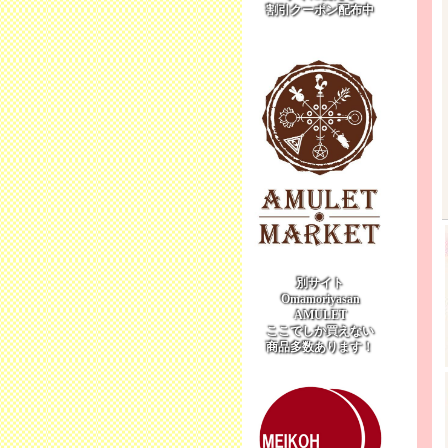
割引クーポン配布中
別サイト
Omamoriyasan
AMULET
ここでしか買えない
商品多数あります！