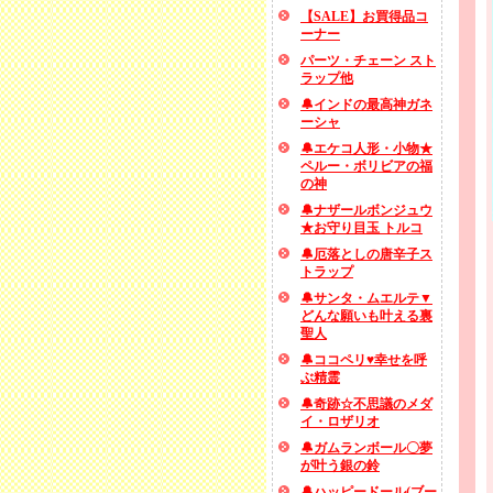
【SALE】お買得品コ
ーナー
パーツ・チェーン スト
ラップ他
🔔インドの最高神ガネ
ーシャ
🔔エケコ人形・小物★
ペルー・ボリビアの福
の神
🔔ナザールボンジュウ
★お守り目玉 トルコ
🔔厄落としの唐辛子ス
トラップ
🔔サンタ・ムエルテ▼
どんな願いも叶える裏
聖人
🔔ココペリ♥幸せを呼
ぶ精霊
🔔奇跡☆不思議のメダ
イ・ロザリオ
🔔ガムランボール〇夢
が叶う銀の鈴
🔔ハッピードール(ブー