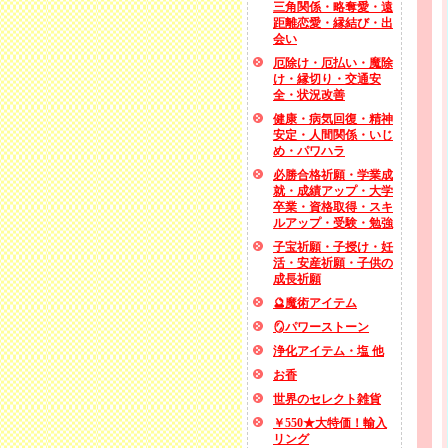
三角関係・略奪愛・遠
距離恋愛・縁結び・出
会い
厄除け・厄払い・魔除
け・縁切り・交通安
全・状況改善
健康・病気回復・精神
安定・人間関係・いじ
め・パワハラ
必勝合格祈願・学業成
就・成績アップ・大学
卒業・資格取得・スキ
ルアップ・受験・勉強
子宝祈願・子授け・妊
活・安産祈願・子供の
成長祈願
🔮魔術アイテム
🪞パワーストーン
浄化アイテム・塩 他
お香
世界のセレクト雑貨
￥550★大特価！輸入
リング