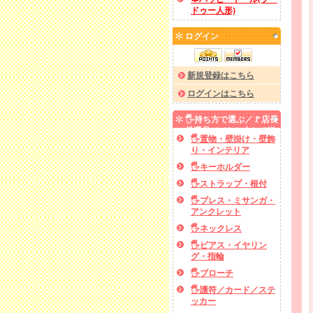
ドゥー人形)
ログイン
新規登録はこちら
ログインはこちら
🖐️持ち方で選ぶ／🚩店長
厳選品／✅あと少しで送
🖐️置物・壁掛け・壁飾
料無料
り・インテリア
🖐️キーホルダー
🖐️ストラップ・根付
🖐️ブレス・ミサンガ・
アンクレット
🖐️ネックレス
🖐️ピアス・イヤリン
グ・指輪
🖐️ブローチ
🖐️護符／カード／ステ
ッカー