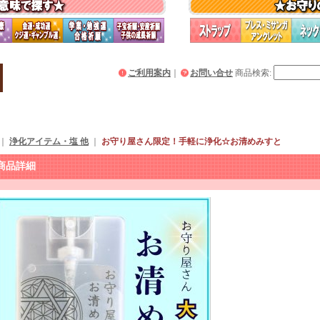
ご利用案内
｜
お問い合せ
商品検索
:
｜
浄化アイテム・塩 他
｜
お守り屋さん限定！手軽に浄化☆お清めみすと
商品詳細