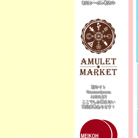
割引クーポン配布中
別サイト
Omamoriyasan
AMULET
ここでしか買えない
商品多数あります！