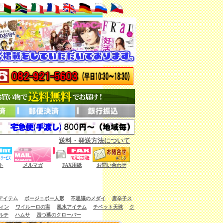
送料・発送方法について
ない商品もございます。）
ト
メルマガ
FAX用紙
お問い合わせ
アイテム
ボージョボー人形
不思議のメダイ
唐辛子ス
ィン
ワイルーロの実
風水アイテム
チベット天珠
ク
ルテ
ハムサ
四つ葉のクローバー