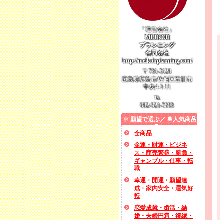
「運営会社」
MEIKOH
プランニング
合同会社
http://meikohplanning.com/
〒731-5128
広島県広島市佐伯区五日市
中央4-1-11
℡
082-921-5603
願望で選ぶ／ 🔔人気商品
／ SALE品
全商品
金運・財運・ビジネ
ス・商売繁盛・勝負・
ギャンブル・仕事・転
職
幸運・開運・願望達
成・家内安全・運気好
転
恋愛成就・婚活・結
婚・夫婦円満・復縁・