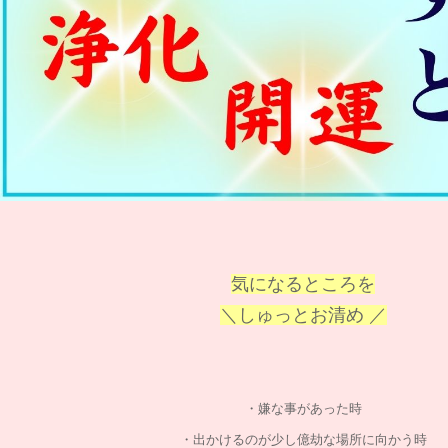
気になるところを
＼しゅっとお清め ／
・嫌な事があった時
・出かけるのが少し億劫な場所に向かう時