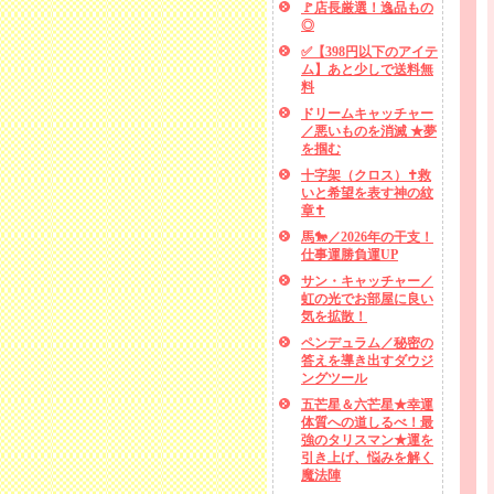
🚩店長厳選！逸品もの
◎
✅【398円以下のアイテ
ム】あと少しで送料無
料
ドリームキャッチャー
／悪いものを消滅 ★夢
を掴む
十字架（クロス）✝救
いと希望を表す神の紋
章✝
馬🐎／2026年の干支！
仕事運勝負運UP
サン・キャッチャー／
虹の光でお部屋に良い
気を拡散！
ペンデュラム／秘密の
答えを導き出すダウジ
ングツール
五芒星＆六芒星★幸運
体質への道しるべ！最
強のタリスマン★運を
引き上げ、悩みを解く
魔法陣