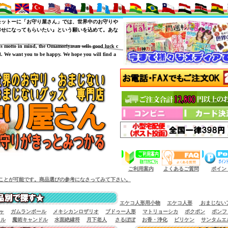
モットーに「お守り屋さん」では、世界中のお守りや
幸せになってもらいたい』という願いを込めて。あな
is motto in mind, the Omamoriyasan sells good luck c
. We want you to be happy. We hope you will find a
（商品サイズによっては小型宅配便が利用出来
ご利用案内
よくあるご質問
ポイン
。商品選びの参考になさってみて下さい。
エケコ人形用小物
エケコ人形
おまじない
ャ
ガムランボール
メキシカンロザリオ
ブドゥー人形
マトリョーシカ
ポクポン
ボンフ
イル
魔術キャンドル
水面絶縁符
月下老人
さるぼぼ
お香・浄化
ビリケン
サンタムエ