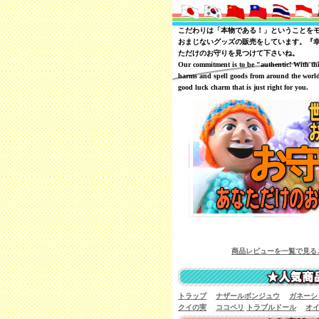
こだわりは「本物である！」ということを
おまじないグッズの販売をしています。『
ただけのお守りを見つけて下さいね。
Our commitment is to be "authentic! With th
harms and spell goods from around the world
good luck charm that is just right for you.
商品レビューを一覧で見ることが可能です
トラップ
ナザールボンジュウ
ガネーシ
クイの実
ココペリ
トラブルドール
オ