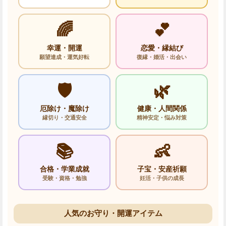
🌈
💕
幸運・開運
恋愛・縁結び
願望達成・運気好転
復縁・婚活・出会い
🛡️
🌿
厄除け・魔除け
健康・人間関係
縁切り・交通安全
精神安定・悩み対策
📚
👶
合格・学業成就
子宝・安産祈願
受験・資格・勉強
妊活・子供の成長
人気のお守り・開運アイテム