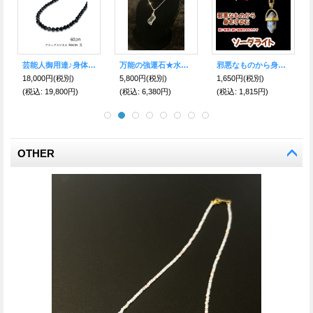
幸運のシンボル♪馬蹄リング★ピンクゴールド
NEW！婚活・出会いを引き寄せる♪愛の♂♀ワイルーロ【恋愛成就・結婚】小物のみの価格/エケコ人形用小物
勝機を掴んで離さない！ 迷いを断ち切り成功へ導くドラゴンペンダント★ソーダライト
2,200円
(税別)
1,500円
(税別)
4,500円
(税別)
(税込
:
2,420円)
(税込
:
1,650円)
(税込
:
4,950円)
OTHER