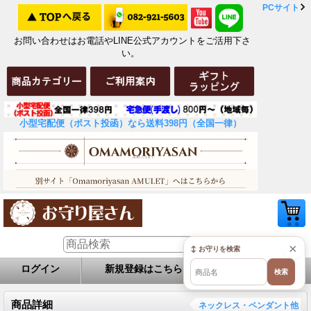
PCサイト
お問い合わせはお電話やLINE公式アカウントをご活用下さ
い。
小型宅配便（ポスト投函）なら送料398円（全国一律）
×
↕ お守りを検索
ログイン
新規登録はこちら
お問い合せ
検索
商品詳細
ネックレス・ペンダント他