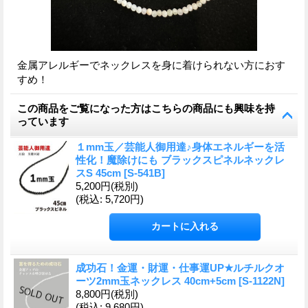
金属アレルギーでネックレスを身に着けられない方におす
すめ！
この商品をご覧になった方はこちらの商品にも興味を持
っています
１mm玉／芸能人御用達♪身体エネルギーを活
性化！魔除けにも ブラックスピネルネックレ
スS 45cm
[
S-541B
]
5,200円
(税別)
(税込
:
5,720円)
成功石！金運・財運・仕事運UP★ルチルクオ
ーツ2mm玉ネックレス 40cm+5cm
[
S-1122N
]
8,800円
(税別)
(税込
:
9,680円)