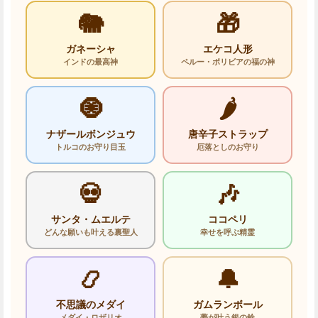
🐘
🎁
ガネーシャ
エケコ人形
インドの最高神
ペルー・ボリビアの福の神
🧿
🌶️
ナザールボンジュウ
唐辛子ストラップ
トルコのお守り目玉
厄落としのお守り
💀
🎶
サンタ・ムエルテ
ココペリ
どんな願いも叶える裏聖人
幸せを呼ぶ精霊
📿
🔔
不思議のメダイ
ガムランボール
メダイ・ロザリオ
夢が叶う銀の鈴