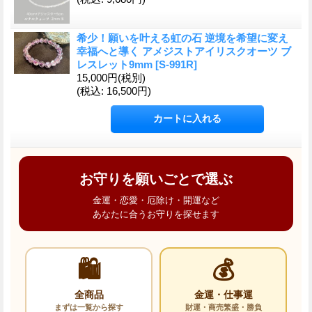
希少！願いを叶える虹の石 逆境を希望に変え
幸福へと導く アメジストアイリスクオーツ ブ
レスレット9mm
[
S-991R
]
15,000円
(税別)
(税込
:
16,500円)
お守りを願いごとで選ぶ
金運・恋愛・厄除け・開運など
あなたに合うお守りを探せます
🛍️
💰
全商品
金運・仕事運
まずは一覧から探す
財運・商売繁盛・勝負