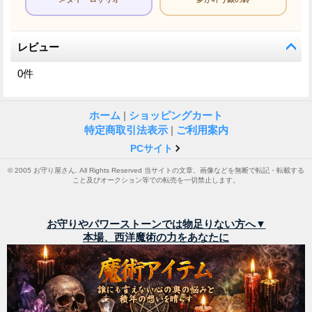
レビュー
0
件
ホーム
|
ショッピングカート
特定商取引法表示
|
ご利用案内
PCサイト
© 2005 お守り屋さん. All Rights Reserved 当サイトの文章、画像などを無断で転記・転載する
こと及びオークション等での転売を一切禁止します。
お守りやパワーストーンでは物足りない方へ▼
本場、西洋魔術の力をあなたに