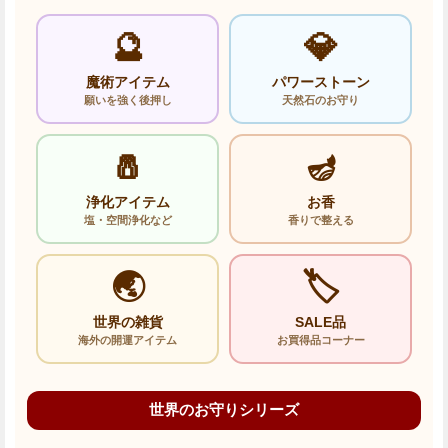
🔮
💎
魔術アイテム
パワーストーン
願いを強く後押し
天然石のお守り
🧂
🪔
浄化アイテム
お香
塩・空間浄化など
香りで整える
🌏
🏷️
世界の雑貨
SALE品
海外の開運アイテム
お買得品コーナー
世界のお守りシリーズ