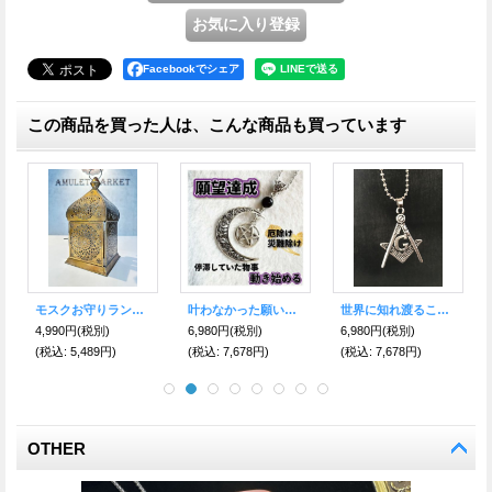
Facebookでシェア
この商品を買った人は、こんな商品も買っています
抱えている悩みの答を導き不安を無くす魔術ペンダント ヘルプリードゾウス／魔術師占い師も愛用♪
人生の羅針盤！願望達成への導き石 アイオライト 10mm
心が迷わないように！進むべき道を示す★ヴァイキングコンパス ペンダント 聖なるルーン文字〜Vegvisir〜
6,980円
(税別)
13,000円
(税別)
6,500円
(税別)
(税込
:
7,678円)
(税込
:
14,300円)
(税込
:
7,150円)
OTHER