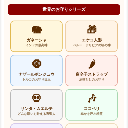
世界のお守りシリーズ
🐘
🎁
ガネーシャ
エケコ人形
インドの最高神
ペルー・ボリビアの福の神
🧿
🌶️
ナザールボンジュウ
唐辛子ストラップ
トルコのお守り目玉
厄落としのお守り
💀
🎶
サンタ・ムエルテ
ココペリ
どんな願いも叶える裏聖人
幸せを呼ぶ精霊