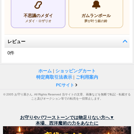
📿
🔔
不思議のメダイ
ガムランボール
メダイ・ロザリオ
夢が叶う銀の鈴
レビュー
0
件
ホーム
|
ショッピングカート
特定商取引法表示
|
ご利用案内
PCサイト
© 2005 お守り屋さん. All Rights Reserved 当サイトの文章、画像などを無断で転記・転載する
こと及びオークション等での転売を一切禁止します。
お守りやパワーストーンでは物足りない方へ▼
本場、西洋魔術の力をあなたに