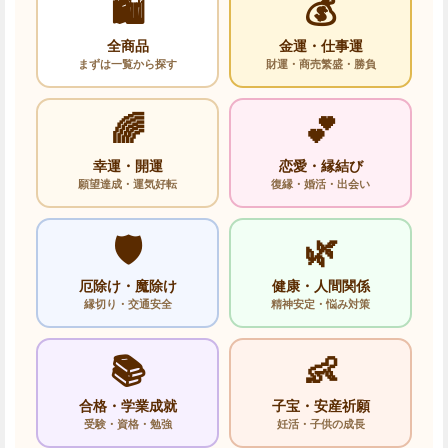
🛍️
💰
全商品
金運・仕事運
まずは一覧から探す
財運・商売繁盛・勝負
🌈
💕
幸運・開運
恋愛・縁結び
願望達成・運気好転
復縁・婚活・出会い
🛡️
🌿
厄除け・魔除け
健康・人間関係
縁切り・交通安全
精神安定・悩み対策
📚
👶
合格・学業成就
子宝・安産祈願
受験・資格・勉強
妊活・子供の成長