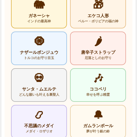
🐘
🎁
ガネーシャ
エケコ人形
インドの最高神
ペルー・ボリビアの福の神
🧿
🌶️
ナザールボンジュウ
唐辛子ストラップ
トルコのお守り目玉
厄落としのお守り
💀
🎶
サンタ・ムエルテ
ココペリ
どんな願いも叶える裏聖人
幸せを呼ぶ精霊
📿
🔔
不思議のメダイ
ガムランボール
メダイ・ロザリオ
夢が叶う銀の鈴