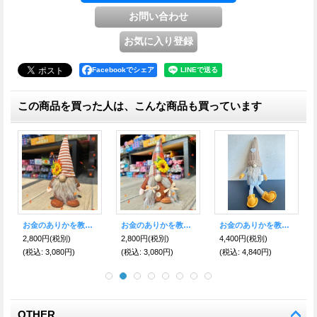
Facebookでシェア
この商品を買った人は、こんな商品も買っています
お金のありかを教えてくれる！宝物の守護者 伝説の妖精gnome（ノーム）吊り下げ みつばちヒマワリ
お金のありかを教えてくれる！宝物の守護者 伝説の妖精gnome（ノーム）ぱすてるうさぎ ライトグリーン吊り下げ
お金のありかを教えてくれる！宝物の守護者 伝説の妖精gnome（ノーム）みつばち
2,200円
(税別)
2,600円
(税別)
3,300円
(税別)
(税込
:
2,420円)
(税込
:
2,860円)
(税込
:
3,630円)
OTHER