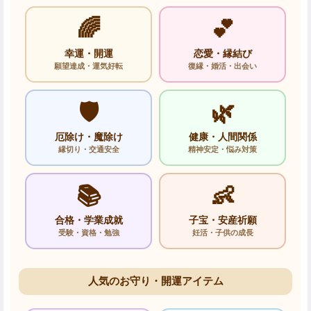
🌈
💕
幸運・開運
恋愛・縁結び
願望達成・運気好転
復縁・婚活・出会い
🛡️
🌿
厄除け・魔除け
健康・人間関係
縁切り・交通安全
精神安定・悩み対策
📚
👶
合格・学業成就
子宝・安産祈願
受験・資格・勉強
妊活・子供の成長
人気のお守り・開運アイテム