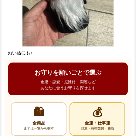
ぬい活にも♪
お守りを願いごとで選ぶ
金運・恋愛・厄除け・開運など
あなたに合うお守りを探せます
🛍️
💰
全商品
金運・仕事運
まずは一覧から探す
財運・商売繁盛・勝負