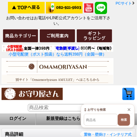
PCサイト
お問い合わせはお電話やLINE公式アカウントをご活用下さ
い。
小型宅配便（ポスト投函）なら送料398円（全国一律）
×
↕ お守りを検索
ログイン
新規登録はこちら
お問い合せ
検索
商品詳細
置物・壁掛け・インテリア式