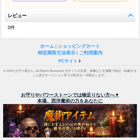
レビュー
0
件
ホーム
|
ショッピングカート
特定商取引法表示
|
ご利用案内
PCサイト
© 2005 お守り屋さん. All Rights Reserved 当サイトの文章、画像などを無断で転記・転載する
こと及びオークション等での転売を一切禁止します。
お守りやパワーストーンでは物足りない方へ▼
本場、西洋魔術の力をあなたに