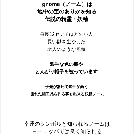
gnome（ノーム）は
地中の宝のありかを知る
伝説の
精霊・妖精
身長12センチほどの小人
長い髭を生やした
老人のような風貌
派手な色の服や
とんがり帽子を被っています
手先が器用で知性が高く
優れた細工品を作る事も出来る
妖精ノーム
幸運のシンボルと知られるノームは
ヨーロッパでは良く知られる