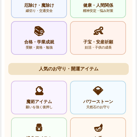
厄除け・魔除け
健康・人間関係
縁切り・交通安全
精神安定・悩み対策
📚
👶
合格・学業成就
子宝・安産祈願
受験・資格・勉強
妊活・子供の成長
人気のお守り・開運アイテム
🔮
💎
魔術アイテム
パワーストーン
願いを強く後押し
天然石のお守り
🧂
🪔