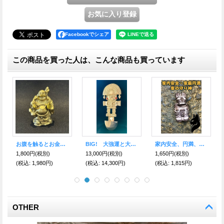
Facebookでシェア
この商品を買った人は、こんな商品も買っています
家内安全、円満、家の守り神、守護★アンデススピューマ
人間関係を改善、正しい道へ導かれる 三眼天珠＆アベンチュリン
男女の絆を結ぶ♡幸運の精霊 クチミルコ インカ帝国チャンカイ文化 PERU
,650円
(税別)
4,500円
(税別)
11,000円
(税別)
4,800円
(税込
:
1,815円)
(税込
:
4,950円)
(税込
:
12,100円)
(税込
:
5
OTHER