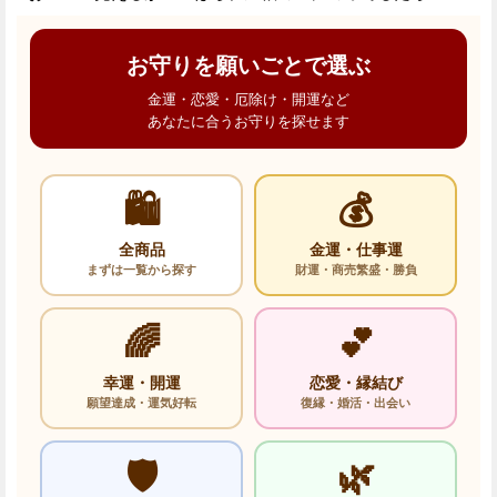
お守りを願いごとで選ぶ
金運・恋愛・厄除け・開運など
あなたに合うお守りを探せます
🛍️
💰
全商品
金運・仕事運
まずは一覧から探す
財運・商売繁盛・勝負
🌈
💕
幸運・開運
恋愛・縁結び
願望達成・運気好転
復縁・婚活・出会い
🛡️
🌿