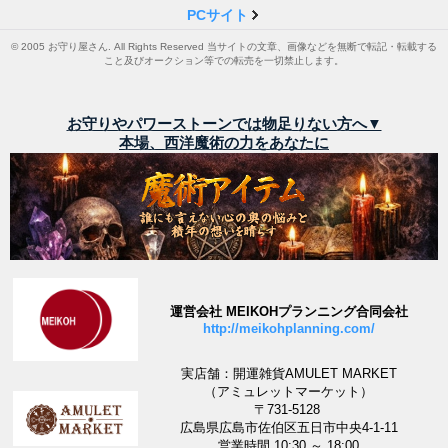
PCサイト
© 2005 お守り屋さん. All Rights Reserved 当サイトの文章、画像などを無断で転記・転載する
こと及びオークション等での転売を一切禁止します。
お守りやパワーストーンでは物足りない方へ▼
本場、西洋魔術の力をあなたに
運営会社 MEIKOHプランニング合同会社
http://meikohplanning.com/
実店舗：開運雑貨AMULET MARKET
（アミュレットマーケット）
〒731-5128
広島県広島市佐伯区五日市中央4-1-11
営業時間 10:30 ～ 18:00