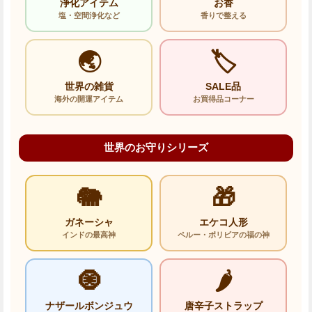
浄化アイテム
お香
塩・空間浄化など
香りで整える
🌏
🏷️
世界の雑貨
SALE品
海外の開運アイテム
お買得品コーナー
世界のお守りシリーズ
🐘
🎁
ガネーシャ
エケコ人形
インドの最高神
ペルー・ボリビアの福の神
🧿
🌶️
ナザールボンジュウ
唐辛子ストラップ