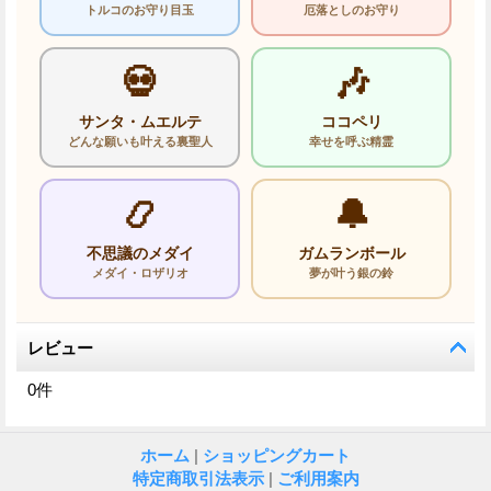
トルコのお守り目玉
厄落としのお守り
💀
🎶
サンタ・ムエルテ
ココペリ
どんな願いも叶える裏聖人
幸せを呼ぶ精霊
📿
🔔
不思議のメダイ
ガムランボール
メダイ・ロザリオ
夢が叶う銀の鈴
レビュー
0
件
ホーム
|
ショッピングカート
特定商取引法表示
|
ご利用案内