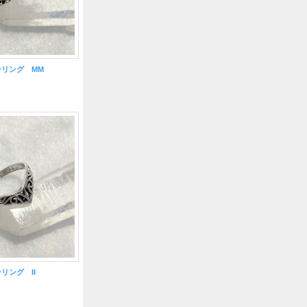
リング MM
リング II