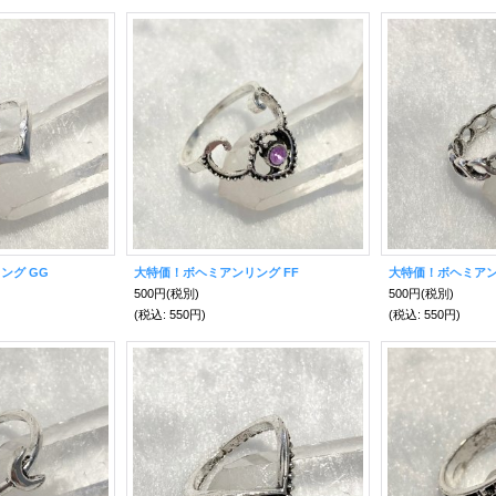
ング GG
大特価！ボヘミアンリング FF
大特価！ボヘミアン
500円
(税別)
500円
(税別)
(税込
:
550円)
(税込
:
550円)