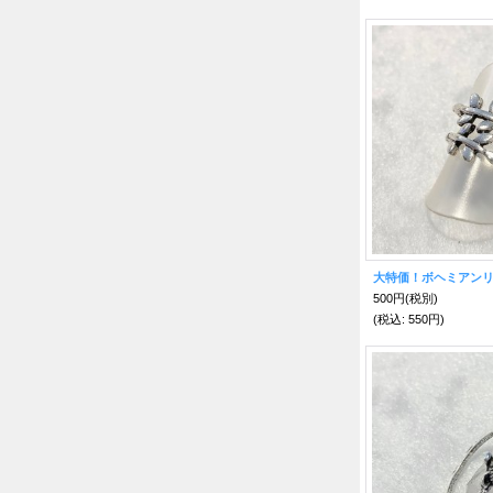
大特価！ボヘミアンリ
500円
(税別)
(税込
:
550円)