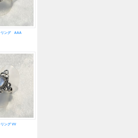
リング AAA
リング VV