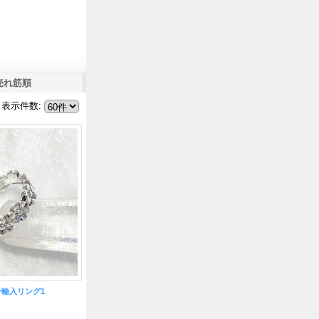
売れ筋順
表示件数
:
輸入リング1