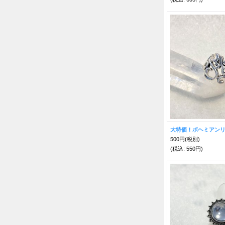
大特価！ボヘミアンリ
500円
(税別)
(税込
:
550円)