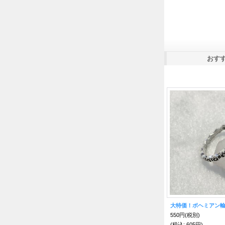
おす
大特価！ボヘミアン輸
550円
(税別)
(税込
:
605円)