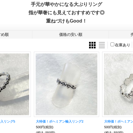
手元が華やかになる大ぶりリング
指が華奢にも見えておすすめです◎
重ねづけもGood！
すめ順
価格の安い順
在庫あり
入リング5
大特価！ボヘミアン輸入リング2
大特価！ボヘミアン
500円
(税別)
500円
(税別)
(税込
:
550円)
(税込
:
550円)