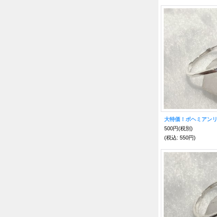
大特価！ボヘミアンリ
500円
(税別)
(税込
:
550円)