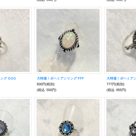
ング GGG
大特価！ボヘミアンリング FFF
大特価！ボヘミアン
500円
(税別)
777円
(税別)
(税込
:
550円)
(税込
:
855円)