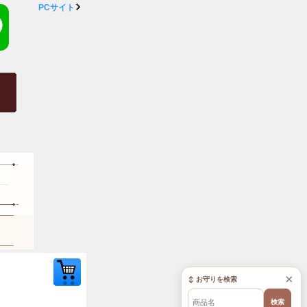
PCサイト
×
↕ お守りを検索
検索