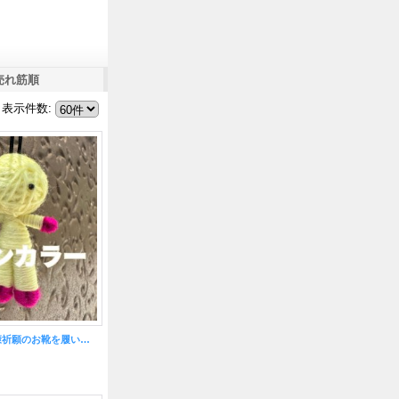
売れ筋順
表示件数
:
レモンカラー◎健康祈願のお靴を履いたハッピードール（ブドゥー人形）◎厄を食べて幸運を招くお守り◎