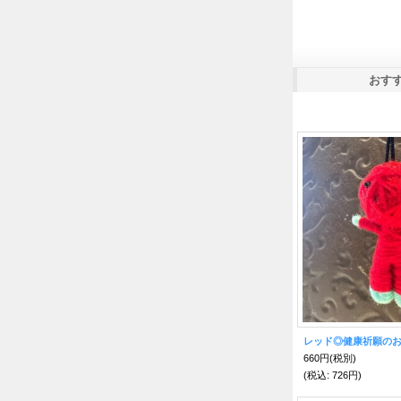
おす
660円
(税別)
(税込
:
726円)