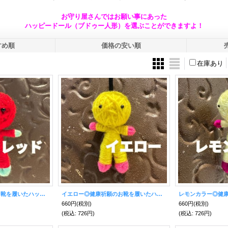
お守り屋さんではお願い事にあった
ハッピードール（ブドゥー人形）を選ぶことができますよ！
すめ順
価格の安い順
在庫あり
レッド◎健康祈願のお靴を履いたハッピードール（ブドゥー人形）◎厄を食べて幸運を招くお守り◎
イエロー◎健康祈願のお靴を履いたハッピードール（ブドゥー人形）◎厄を食べて幸運を招くお守り◎
660円
(税別)
660円
(税別)
(税込
:
726円)
(税込
:
726円)