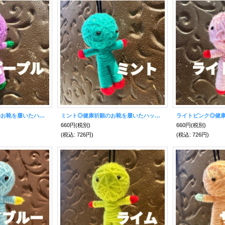
パープル◎健康祈願のお靴を履いたハッピードール（ブドゥー人形）◎厄を食べて幸運を招くお守り◎
ミント◎健康祈願のお靴を履いたハッピードール（ブドゥー人形）◎厄を食べて幸運を招くお守り◎
660円
(税別)
660円
(税別)
(税込
:
726円)
(税込
:
726円)